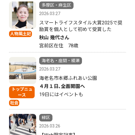
多摩区・麻生区
2026.03.27
スマートライフスタイル大賞2025で奨
励賞を個人として初めて受賞した
人物風土記
秋山 幾代さん
宮前区在住 78歳
海老名・座間・綾瀬
2026.03.27
海老名市本郷ふれあい公園
４月１日､全面開園へ
トップニュ
19日にはイベントも
ース
社会
緑区
2026.03.26