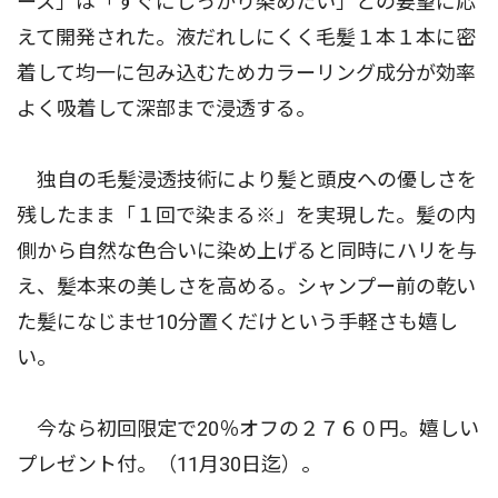
ース」は「すぐにしっかり染めたい」との要望に応
えて開発された。液だれしにくく毛髪１本１本に密
着して均一に包み込むためカラーリング成分が効率
よく吸着して深部まで浸透する。
独自の毛髪浸透技術により髪と頭皮への優しさを
残したまま「１回で染まる※」を実現した。髪の内
側から自然な色合いに染め上げると同時にハリを与
え、髪本来の美しさを高める。シャンプー前の乾い
た髪になじませ10分置くだけという手軽さも嬉し
い。
今なら初回限定で20％オフの２７６０円。嬉しい
プレゼント付。（11月30日迄）。