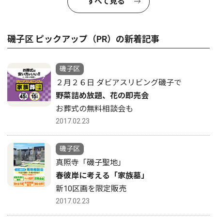
すべて見る
磯子区 ピックアップ（PR）の新着記事
磯子区
２月２６日 ダビアスリビング磯子で
野菜詰め放題、花の即売会
お葬式の無料相談会も
2017.02.23
磯子区
真照寺「磯子聖地」
春彼岸に考える「家族墓」
新10区画を限定販売
2017.02.23