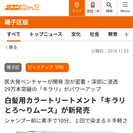
エリア
会社・IR
検索
Menu
磯子区版
すべて
トップニュース
文化
社会
教育
ス
戻る
公開日：2016.11.03
磯子区
ピックアップ（PR）
医大発ベンチャーが開発 泡が密着・深部に浸透
29万本突破の「キラリ」がパワーアップ
白髪用カラートリートメント「キラリ
とろ〜りムース」が新発売
シャンプー前に素手で10分、１回で染まる※手軽さ