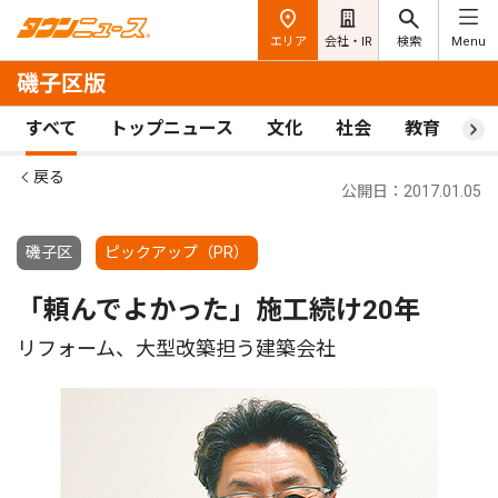
エリア
会社・IR
検索
Menu
磯子区版
すべて
トップニュース
文化
社会
教育
ス
戻る
公開日：2017.01.05
磯子区
ピックアップ（PR）
「頼んでよかった」施工続け20年
リフォーム、大型改築担う建築会社