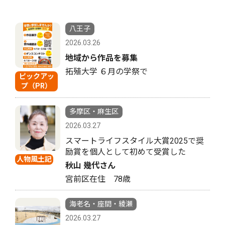
八王子
2026.03.26
地域から作品を募集
拓殖大学 ６月の学祭で
ピックアッ
プ（PR）
多摩区・麻生区
2026.03.27
スマートライフスタイル大賞2025で奨
励賞を個人として初めて受賞した
人物風土記
秋山 幾代さん
宮前区在住 78歳
海老名・座間・綾瀬
2026.03.27