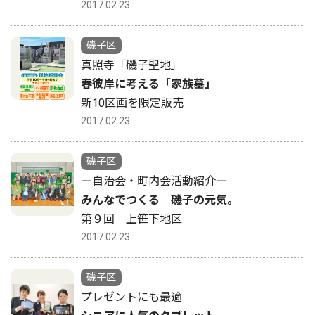
2017.02.23
磯子区
真照寺「磯子聖地」
春彼岸に考える「家族墓」
新10区画を限定販売
2017.02.23
磯子区
―自治会・町内会活動紹介―
みんなでつくる 磯子の元気。
第９回 上笹下地区
2017.02.23
磯子区
プレゼントにも最適