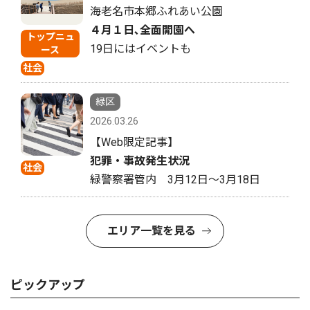
海老名市本郷ふれあい公園
４月１日､全面開園へ
トップニュ
19日にはイベントも
ース
社会
緑区
2026.03.26
【Web限定記事】
犯罪・事故発生状況
社会
緑警察署管内 3月12日〜3月18日
エリア一覧を見る
ピックアップ