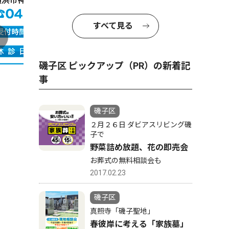
すべて見る
磯子区 ピックアップ（PR）の新着記
事
磯子区
２月２６日 ダビアスリビング磯
子で
野菜詰め放題、花の即売会
お葬式の無料相談会も
2017.02.23
磯子区
真照寺「磯子聖地」
春彼岸に考える「家族墓」