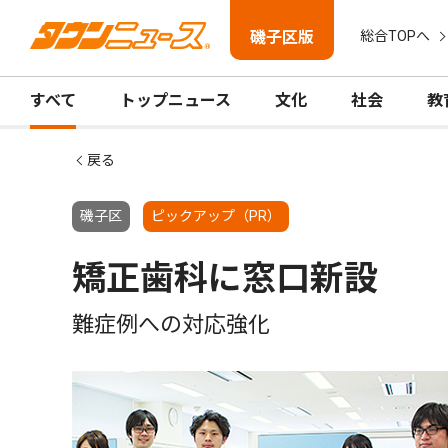
磯子区版
総合TOPへ
すべて
トップニュース
文化
社会
教
戻る
磯子区
ピックアップ（PR）
矯正歯科に窓口新設
難症例への対応強化