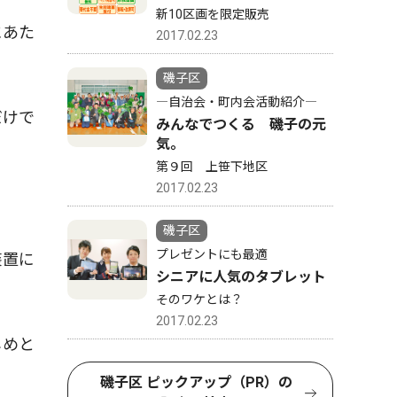
新10区画を限定販売
にあた
2017.02.23
磯子区
―自治会・町内会活動紹介―
だけで
みんなでつくる 磯子の元
気。
第９回 上笹下地区
2017.02.23
磯子区
プレゼントにも最適
装置に
シニアに人気のタブレット
そのワケとは？
2017.02.23
じめと
磯子区 ピックアップ（PR）の