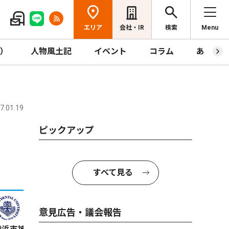
エリア
会社・IR
検索
Menu
R）
人物風土記
イベント
コラム
あっとほ
.01.19
ピックアップ
すべて見る
意見広告・議会報告