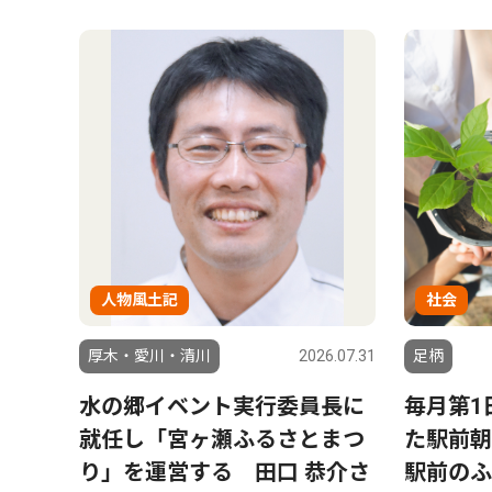
人物風土記
社会
厚木・愛川・清川
2026.07.31
足柄
水の郷イベント実行委員長に
毎月第1
就任し「宮ヶ瀬ふるさとまつ
た駅前朝
り」を運営する 田口 恭介さ
駅前のふ