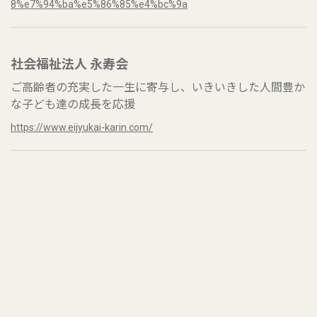
8%e7%94%ba%e5%86%85%e4%bc%9a
社会福祉法人 永寿会
ご高齢者の充実した一生に寄与し、いきいきした人間豊か
な子ども達の成長を応援
https://www.eijyukai-karin.com/