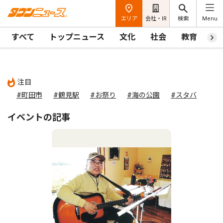
エリア
会社・IR
検索
Menu
すべて
トップニュース
文化
社会
教育
ス
注目
#町田市
#鶴見駅
#お祭り
#海の公園
#スタバ
イベントの記事