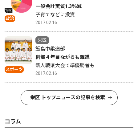
一般会計実質1.3％減
子育てなどに投資
政治
2017.02.16
栄区
飯島中柔道部
創部４年目ながらも躍進
新人戦県大会で準優勝者も
スポーツ
2017.02.16
栄区 トップニュースの記事を検索
コラム