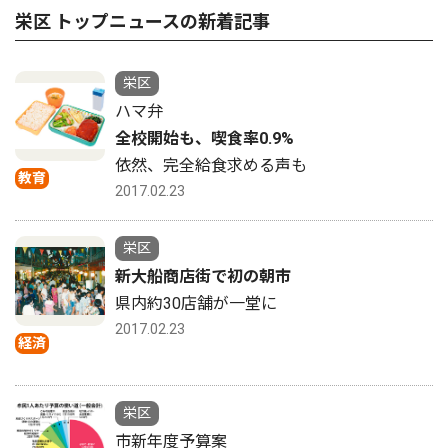
栄区 トップニュースの新着記事
栄区
ハマ弁
全校開始も、喫食率0.9%
依然、完全給食求める声も
教育
2017.02.23
栄区
新大船商店街で初の朝市
県内約30店舗が一堂に
2017.02.23
経済
栄区
市新年度予算案