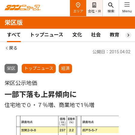
エリア
会社・IR
検索
Menu
栄区版
すべて
トップニュース
文化
社会
教育
ス
戻る
公開日：2015.04.02
栄区
トップニュース
経済
栄区公示地価
一部下落も上昇傾向に
住宅地で０・７％増、商業地で1％増