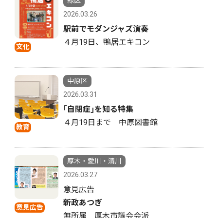
緑区
2026.03.26
駅前でモダンジャズ演奏
４月19日、鴨居エキコン
文化
中原区
2026.03.31
｢自閉症｣を知る特集
４月19日まで 中原図書館
教育
厚木・愛川・清川
2026.03.27
意見広告
新政あつぎ
意見広告
無所属 厚木市議会会派