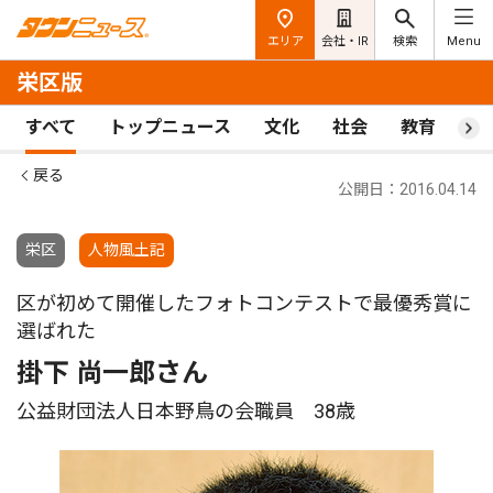
エリア
会社・IR
検索
Menu
栄区版
すべて
トップニュース
文化
社会
教育
ス
戻る
公開日：2016.04.14
栄区
人物風土記
区が初めて開催したフォトコンテストで最優秀賞に
選ばれた
掛下 尚一郎さん
公益財団法人日本野鳥の会職員 38歳