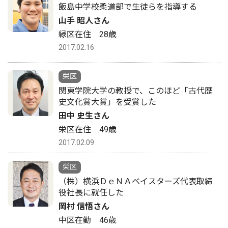
飯島中学校柔道部で生徒らを指導する
山手 昭人さん
緑区在住 28歳
2017.02.16
栄区
関東学院大学の教授で、このほど「古代歴
史文化賞大賞」を受賞した
田中 史生さん
栄区在住 49歳
2017.02.09
栄区
（株）横浜ＤｅＮＡベイスターズ代表取締
役社長に就任した
岡村 信悟さん
中区在勤 46歳