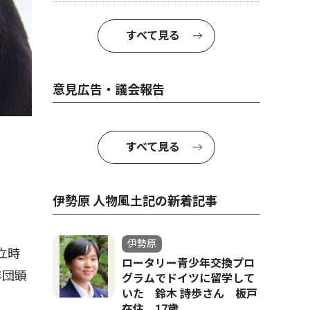
すべて見る
意見広告・議会報告
すべて見る
伊勢原 人物風土記の新着記事
伊勢原
立時
ロータリー青少年交換プロ
年団顕
グラムでドイツに留学して
いた 鈴木 詩歩さん 板戸
在住 17歳