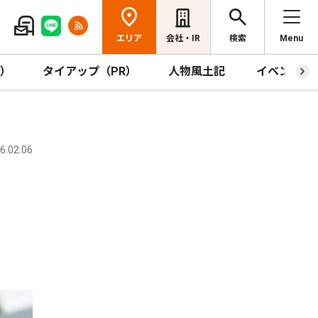
エリア
会社・IR
検索
Menu
R）
タイアップ（PR）
人物風土記
イベント
.02.06