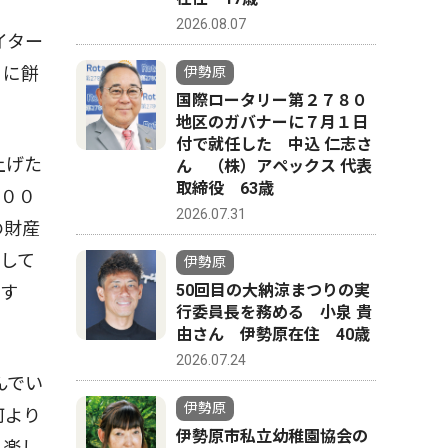
2026.08.07
イター
日に餅
伊勢原
国際ロータリー第２７８０
地区のガバナーに７月１日
付で就任した 中込 仁志さ
上げた
ん （株）アペックス 代表
取締役 63歳
１００
2026.07.31
の財産
して
伊勢原
50回目の大納涼まつりの実
示す
行委員長を務める 小泉 貴
由さん 伊勢原在住 40歳
2026.07.24
んでい
伊勢原
何より
伊勢原市私立幼稚園協会の
と楽し