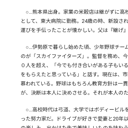
○…熊本県出身。家業の米穀店は継がずに高
として、東大病院に勤務。24歳の時、新設さ
運びを手伝ったことが懐かしい。父は『継げ
○…伊勢原で暮らし始めた頃、少年野球チー
のが「スカイファイターズ」。監督を務め、
０人を超え、「今でも付き合いがある子もい
をもらえたと思っている」と話す。現在は、市
慕われている。野球はもちろん教育方針は一
が、決断は本人に決めさせる。それが本人の
○…高校時代は弓道、大学ではボディービル
った努力家だ。ドライブが好きで愛妻と20年
の楽しみ。出かけた先で美味しいものを味わ