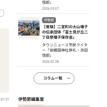
悟郎」
2026.03.07
伊勢原
4
5
【寄稿】二宮町の大山囃子
の伝承団体「富士見が丘二
丁目祭囃子保存会」
タウンニュース市民ライタ
ー「相模国神社祭礼・添田
悟郎」
2026.02.28
コラム一覧
教育
スポーツ
伊勢原編集室
.07.31
伊勢原
2024.09.20
伊勢原