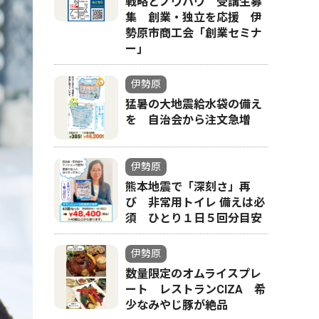
戦略とノウハウ 受講生募
集 創業・独立を応援 伊
勢原市商工会「創業セミナ
ー｣
伊勢原
猛暑の大地震給水袋の備え
を 自治会から注文急増
伊勢原
熊本地震で「深刻さ」再
び 非常用トイレ 備えは必
須 ひとり１日５回分目安
伊勢原
数量限定のオムライスプレ
ート レストランCIZA 希
少なみやじ豚が絶品