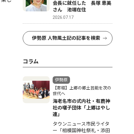
会長に就任した 長塚 恵美
さん 池端在住
2026.07.17
伊勢原 人物風土記の記事を検索
コラム
伊勢原
【寄稿】上郷の郷土芸能を次の
世代へ
海老名市の式内社・有鹿神
社の囃子団体「上郷はやし
連」
タウンニュース市民ライタ
ー「相模国神社祭礼・添田