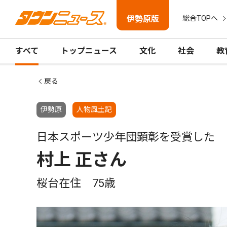
伊勢原版
総合TOPへ
すべて
トップニュース
文化
社会
教
戻る
伊勢原
人物風土記
日本スポーツ少年団顕彰を受賞した
村上 正さん
桜台在住 75歳