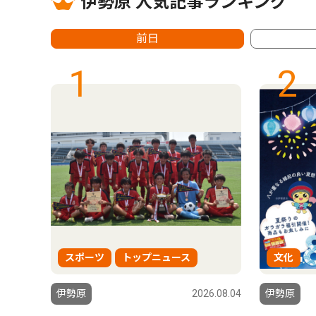
伊勢原 人気記事ランキング
前日
1
2
スポーツ
トップニュース
文化
6.07.03
伊勢原
2026.08.04
伊勢原