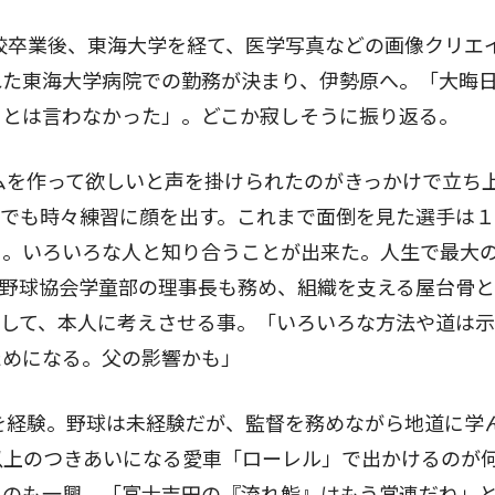
校卒業後、東海大学を経て、医学写真などの画像クリエ
れた東海大学病院での勤務が決まり、伊勢原へ。「大晦
』とは言わなかった」。どこか寂しそうに振り返る。
ムを作って欲しいと声を掛けられたのがきっかけで立ち
今でも時々練習に顔を出す。これまで面倒を見た選手は
る。いろいろな人と知り合うことが出来た。人生で最大
野球協会学童部の理事長も務め、組織を支える屋台骨と
貫して、本人に考えさせる事。「いろいろな方法や道は
ためになる。父の影響かも」
を経験。野球は未経験だが、監督を務めながら地道に学
以上のつきあいになる愛車「ローレル」で出かけるのが
うのも一興。「富士吉田の『流れ鮨』はもう常連だね」