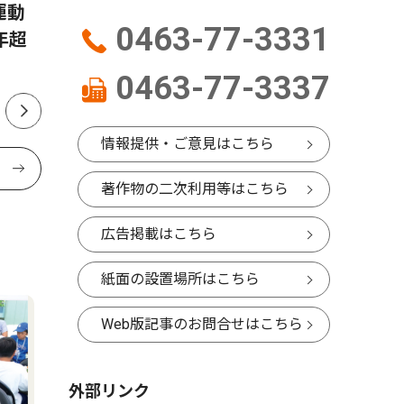
伊勢原幼稚園で講演会 参加者募集
運動
バレーボ
0463-77-3331
ドイツ夫人の子育てとは
年超
国へ 石
Ｃが県代
講師に深井智朗氏
0463-77-3337
情報提供・ご意見はこちら
著作物の二次利用等はこちら
広告掲載はこちら
紙面の設置場所はこちら
Web版記事のお問合せはこちら
外部リンク