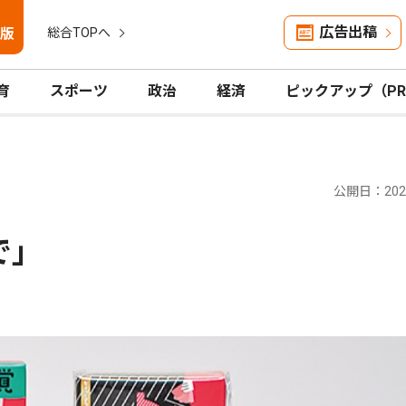
広告出稿
版
総合TOPへ
育
スポーツ
政治
経済
ピックアップ（P
公開日：2024
｣