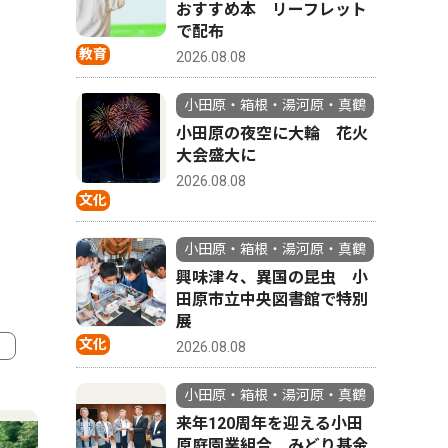
おすすめ本 リーフレット
で配布
教育
2026.08.08
小田原・箱根・湯河原・真鶴
小田原の夜空に大輪 花火
大会盛大に
2026.08.08
文化
小田原・箱根・湯河原・真鶴
興味津々、異国の昆虫 小
田原市立中央図書館で特別
展
文化
2026.08.08
4
5
小田原・箱根・湯河原・真鶴
来年120周年を迎える小田
原庭園業組合 みどり基金