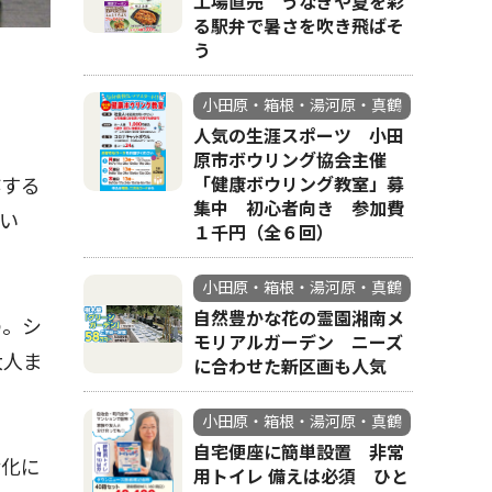
工場直売 うなぎや夏を彩
る駅弁で暑さを吹き飛ばそ
う
小田原・箱根・湯河原・真鶴
人気の生涯スポーツ 小田
原市ボウリング協会主催
「健康ボウリング教室」募
作する
集中 初心者向き 参加費
い
１千円（全６回）
小田原・箱根・湯河原・真鶴
自然豊かな花の霊園湘南メ
の。シ
モリアルガーデン ニーズ
大人ま
に合わせた新区画も人気
小田原・箱根・湯河原・真鶴
自宅便座に簡単設置 非常
産化に
用トイレ 備えは必須 ひと