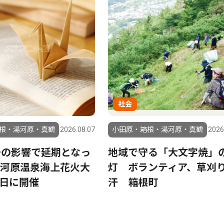
社会
根・湯河原・真鶴
2026.08.07
小田原・箱根・湯河原・真鶴
2026
号の影響で延期となっ
地域で守る「大文字焼」
河原温泉海上花火大
灯 ボランティア、草刈
23日に開催
汗 箱根町