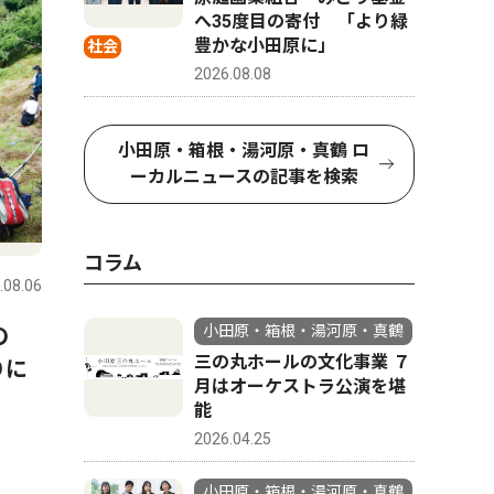
へ35度目の寄付 「より緑
豊かな小田原に」
社会
2026.08.08
小田原・箱根・湯河原・真鶴 ロ
ーカルニュースの記事を検索
トップニュース
教育
ピックアッ
コラム
.08.06
小田原・箱根・湯河原・真鶴
2026.06.13
小田原・箱
小田原・箱根・湯河原・真鶴
の
小田原市 全小中学校を一貫
自宅便座
三の丸ホールの文化事業 ７
りに
校へ 2031年度から順次再編
トイレ 
月はオーケストラ公演を堪
日５回分
能
2026.04.25
小田原・箱根・湯河原・真鶴