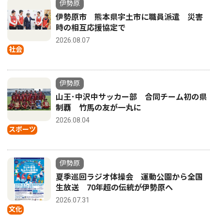
伊勢原
伊勢原市 熊本県宇土市に職員派遣 災害
時の相互応援協定で
2026.08.07
社会
伊勢原
山王･中沢中サッカー部 合同チーム初の県
制覇 竹馬の友が一丸に
2026.08.04
スポーツ
伊勢原
夏季巡回ラジオ体操会 運動公園から全国
生放送 70年超の伝統が伊勢原へ
2026.07.31
文化