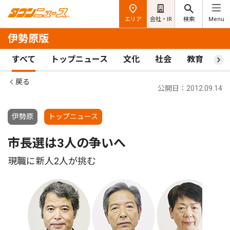
エリア
会社・IR
検索
Menu
伊勢原版
すべて
トップニュース
文化
社会
教育
ス
戻る
公開日：2012.09.14
伊勢原
トップニュース
市長選は3人の争いへ
現職に新人2人が挑む