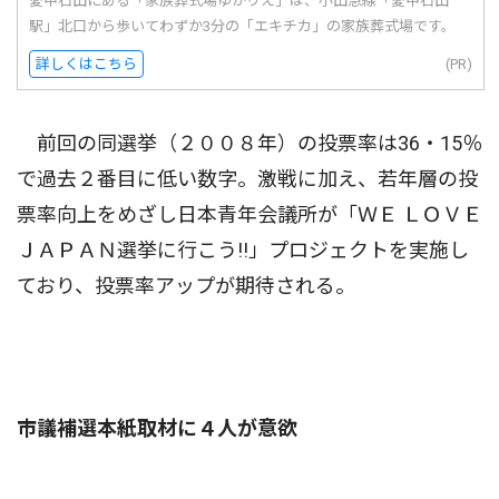
愛甲石田にある「家族葬式場ゆかりえ」は、小田急線「愛甲石田
駅」北口から歩いてわずか3分の「エキチカ」の家族葬式場です。
詳しくはこちら
(PR)
前回の同選挙（２００８年）の投票率は36・15％
で過去２番目に低い数字。激戦に加え、若年層の投
票率向上をめざし日本青年会議所が「ＷＥ ＬＯＶＥ
ＪＡＰＡＮ選挙に行こう!!」プロジェクトを実施し
ており、投票率アップが期待される。
市議補選本紙取材に４人が意欲