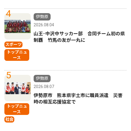
4
伊勢原
2026.08.04
山王･中沢中サッカー部 合同チーム初の県
制覇 竹馬の友が一丸に
スポーツ
トップニュ
ース
5
伊勢原
2026.08.07
伊勢原市 熊本県宇土市に職員派遣 災害
時の相互応援協定で
トップニュ
ース
社会