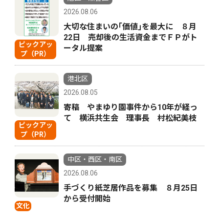
2026.08.06
大切な住まいの｢価値｣を最大に ８月
22日 売却後の生活資金までＦＰがト
ピックアッ
ータル提案
プ（PR）
港北区
2026.08.05
寄稿 やまゆり園事件から10年が経っ
て 横浜共生会 理事長 村松紀美枝
ピックアッ
プ（PR）
中区・西区・南区
2026.08.06
手づくり紙芝居作品を募集 ８月25日
から受付開始
文化