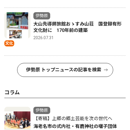
伊勢原
大山先導師旅館おゝすみ山荘 国登録有形
文化財に 170年前の建築
2026.07.31
文化
伊勢原 トップニュースの記事を検索
コラム
伊勢原
【寄稿】上郷の郷土芸能を次の世代へ
海老名市の式内社・有鹿神社の囃子団体