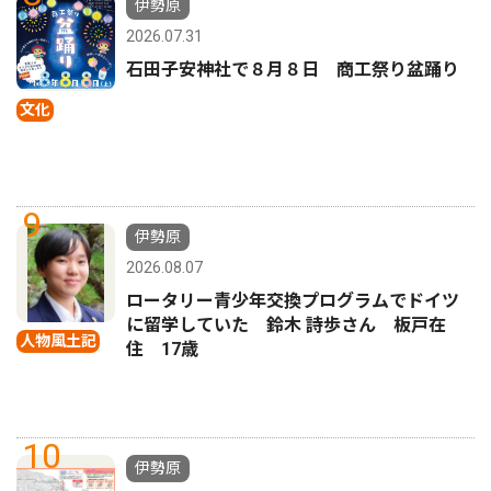
伊勢原
2026.07.31
石田子安神社で８月８日 商工祭り盆踊り
文化
9
伊勢原
2026.08.07
ロータリー青少年交換プログラムでドイツ
に留学していた 鈴木 詩歩さん 板戸在
人物風土記
住 17歳
10
伊勢原