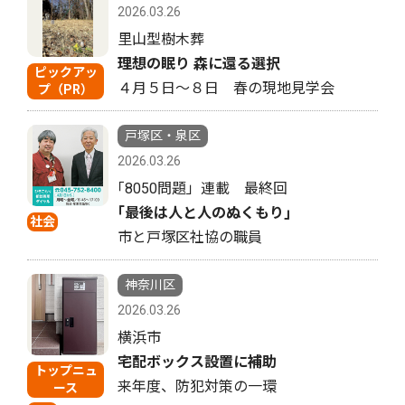
2026.03.26
里山型樹木葬
理想の眠り 森に還る選択
ピックアッ
４月５日〜８日 春の現地見学会
プ（PR）
戸塚区・泉区
2026.03.26
｢8050問題」連載 最終回
｢最後は人と人のぬくもり｣
社会
市と戸塚区社協の職員
神奈川区
2026.03.26
横浜市
宅配ボックス設置に補助
トップニュ
来年度、防犯対策の一環
ース