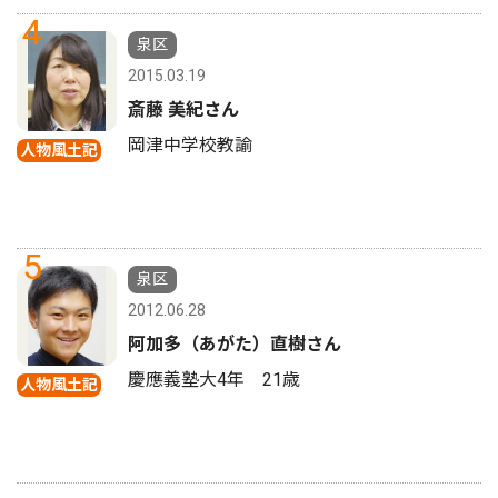
4
泉区
2015.03.19
斎藤 美紀さん
岡津中学校教諭
人物風土記
5
泉区
2012.06.28
阿加多（あがた）直樹さん
慶應義塾大4年 21歳
人物風土記