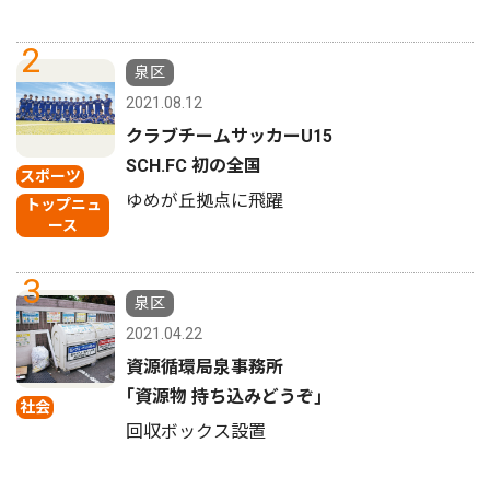
2
泉区
2021.08.12
クラブチームサッカーU15
SCH.FC 初の全国
スポーツ
ゆめが丘拠点に飛躍
トップニュ
ース
3
泉区
2021.04.22
資源循環局泉事務所
｢資源物 持ち込みどうぞ｣
社会
回収ボックス設置