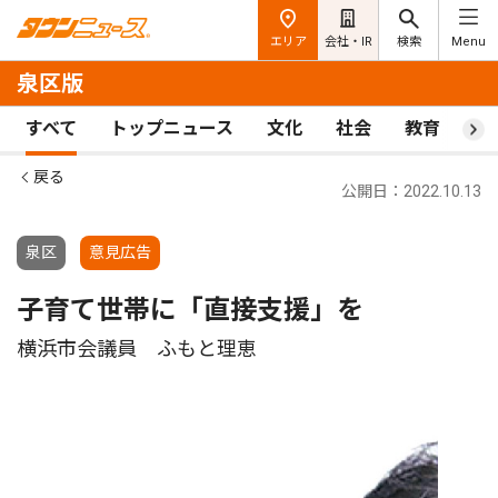
エリア
会社・IR
検索
Menu
泉区版
すべて
トップニュース
文化
社会
教育
ス
戻る
公開日：2022.10.13
泉区
意見広告
子育て世帯に「直接支援」を
横浜市会議員 ふもと理恵