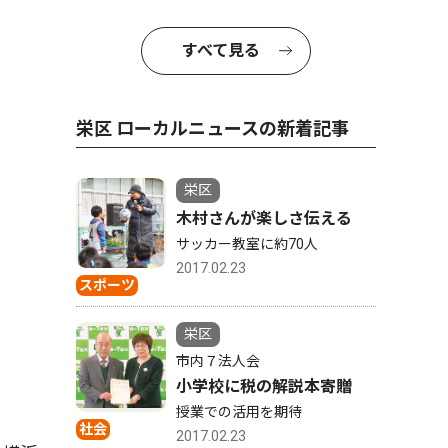
すべて見る
栄区 ローカルニュースの新着記事
栄区
木村さんが楽しさ伝える
サッカー教室に約70人
2017.02.23
スポーツ
栄区
市内７法人会
小学校に税の解説本寄贈
授業での活用を期待
社会
2017.02.23