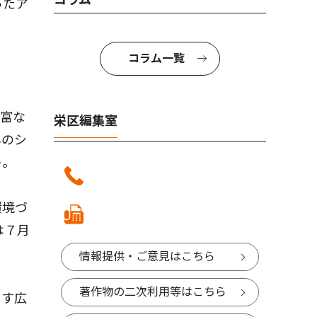
ったア
コラム一覧
富な
栄区編集室
年のシ
う。
環境づ
は７月
情報提供・ご意見はこちら
著作物の二次利用等はこちら
ます広