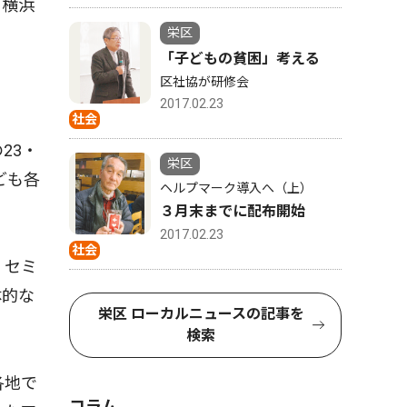
、横浜
栄区
「子どもの貧困」考える
区社協が研修会
2017.02.23
社会
23・
栄区
ども各
ヘルプマーク導入へ（上）
３月末までに配布開始
2017.02.23
社会
。セミ
体的な
栄区 ローカルニュースの記事を
検索
各地で
コラム