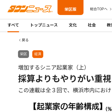
栄区版
総合TOPへ
すべて
トップニュース
文化
社会
教
戻る
栄区
経済
増加するシニア起業家（上）
採算よりもやりがい重視
この連載は全３回で、横浜市内におけ