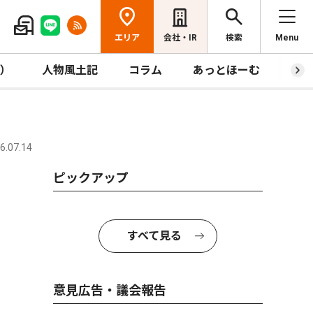
エリア
会社・IR
検索
Menu
R）
人物風土記
コラム
あっとほーむ
プレ
.07.14
ピックアップ
すべて見る
意見広告・議会報告