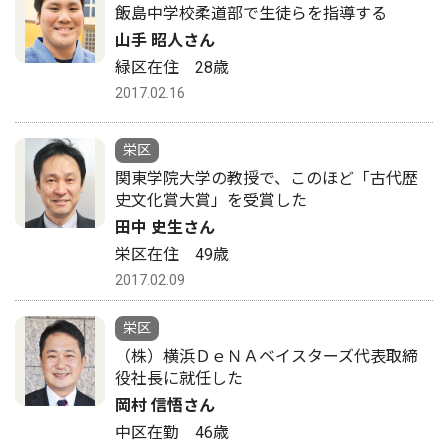
飯島中学校柔道部で生徒らを指導する
山手 昭人さん
緑区在住 28歳
2017.02.16
栄区
関東学院大学の教授で、このほど「古代歴
史文化賞大賞」を受賞した
田中 史生さん
栄区在住 49歳
2017.02.09
栄区
（株）横浜ＤｅＮＡベイスターズ代表取締
役社長に就任した
岡村 信悟さん
中区在勤 46歳