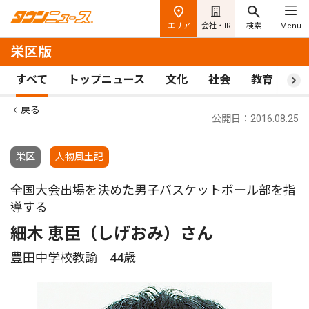
エリア
会社・IR
検索
Menu
栄区版
すべて
トップニュース
文化
社会
教育
ス
戻る
公開日：2016.08.25
栄区
人物風土記
全国大会出場を決めた男子バスケットボール部を指
導する
細木 恵臣（しげおみ）さん
豊田中学校教諭 44歳