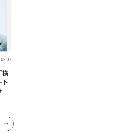
.08.07
『横
ート
ラ