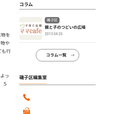
コラム
磯子区
親と子のつどいの広場
2013.04.25
べ物を
べ物や
ども行
コラム一覧
よっ
磯子区編集室
。５