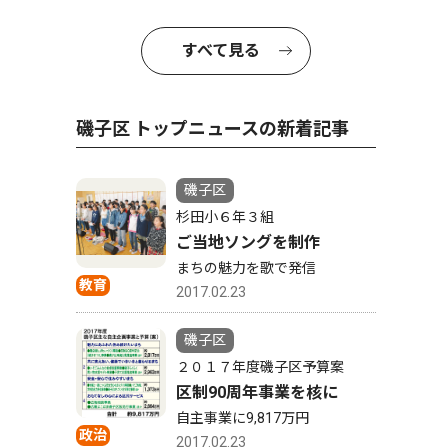
すべて見る
磯子区 トップニュースの新着記事
磯子区
杉田小６年３組
ご当地ソングを制作
まちの魅力を歌で発信
教育
2017.02.23
磯子区
２０１７年度磯子区予算案
区制90周年事業を核に
自主事業に9,817万円
政治
2017.02.23