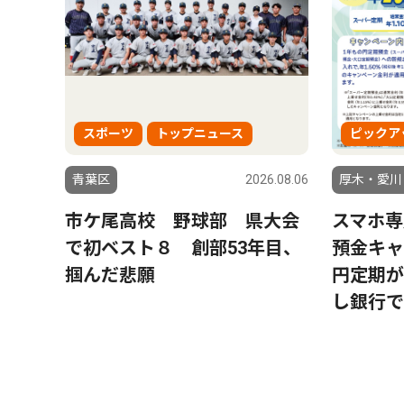
スポーツ
トップニュース
ピックア
青葉区
2026.08.06
厚木・愛川
市ケ尾高校 野球部 県大会
スマホ専
で初ベスト８ 創部53年目、
預金キャ
掴んだ悲願
円定期が
し銀行で