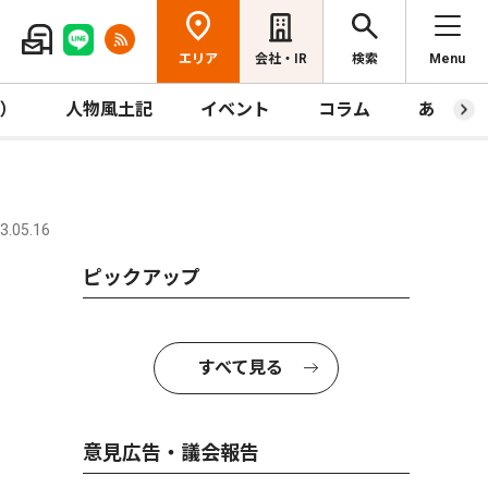
エリア
会社・IR
検索
Menu
R）
人物風土記
イベント
コラム
あっとほ
.05.16
ピックアップ
すべて見る
意見広告・議会報告