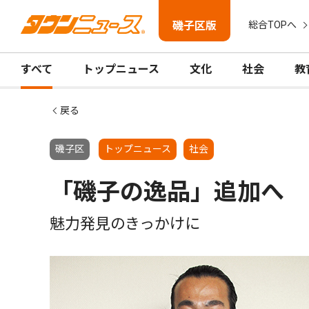
磯子区版
総合TOPへ
すべて
トップニュース
文化
社会
教
戻る
磯子区
トップニュース
社会
「磯子の逸品」追加へ
魅力発見のきっかけに