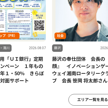
ップ（PR）
社会
・清川
2026.08.07
藤沢
2026
用「ＵＩ銀行」定期
藤沢の奉仕団体 会長の
ンペーン １年もの
顔』 イノベーションゲ
年１・50％ きらぼ
ウェイ湘南ロータリーク
対面サポート
ブ 会長 笹岡 将太郎さん
エリア一覧を見る