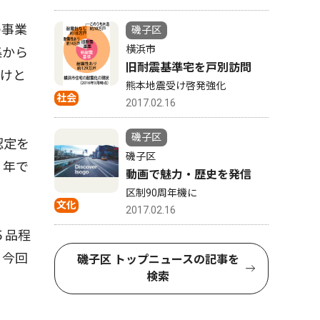
の事業
磯子区
横浜市
集から
旧耐震基準宅を戸別訪問
かけと
熊本地震受け啓発強化
社会
2017.02.16
磯子区
認定を
磯子区
２年で
動画で魅力・歴史を発信
区制90周年機に
文化
2017.02.16
５品程
、今回
磯子区 トップニュースの記事を
検索