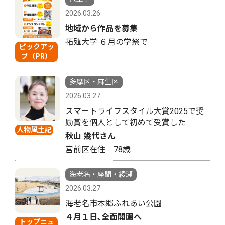
2026.03.26
地域から作品を募集
拓殖大学 ６月の学祭で
ピックアッ
プ（PR）
多摩区・麻生区
2026.03.27
スマートライフスタイル大賞2025で奨
励賞を個人として初めて受賞した
人物風土記
秋山 幾代さん
宮前区在住 78歳
海老名・座間・綾瀬
2026.03.27
海老名市本郷ふれあい公園
４月１日､全面開園へ
トップニュ