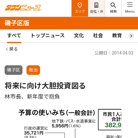
エリア
会社・IR
検索
Menu
磯子区版
すべて
トップニュース
文化
社会
教育
ス
戻る
公開日：2014.04.03
磯子区
政治
将来に向け大胆投資図る
林市長、新年度で抱負