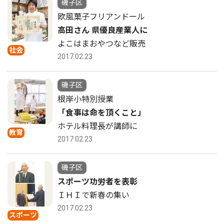
磯子区
欧風菓子フリアンドール
高田さん 県優良産業人に
よこはまおやつなど販売
社会
2017.02.23
磯子区
根岸小特別授業
「食事は命を頂くこと」
ホテル料理長が講師に
教育
2017.02.23
磯子区
スポーツ功労者を表彰
ＩＨＩで新春の集い
2017.02.23
スポーツ