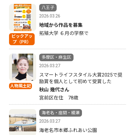
八王子
2026.03.26
地域から作品を募集
拓殖大学 ６月の学祭で
ピックアッ
プ（PR）
多摩区・麻生区
2026.03.27
スマートライフスタイル大賞2025で奨
励賞を個人として初めて受賞した
人物風土記
秋山 幾代さん
宮前区在住 78歳
海老名・座間・綾瀬
2026.03.27
海老名市本郷ふれあい公園