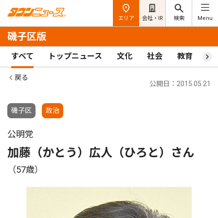
エリア
会社・IR
検索
Menu
磯子区版
すべて
トップニュース
文化
社会
教育
ス
戻る
公開日：2015.05.21
磯子区
政治
公明党
加藤（かとう）広人（ひろと）さん
（57歳）