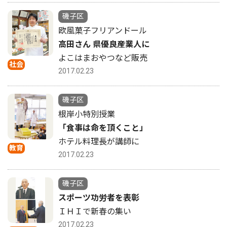
磯子区
欧風菓子フリアンドール
高田さん 県優良産業人に
よこはまおやつなど販売
社会
2017.02.23
磯子区
根岸小特別授業
「食事は命を頂くこと」
ホテル料理長が講師に
教育
2017.02.23
磯子区
スポーツ功労者を表彰
ＩＨＩで新春の集い
2017.02.23