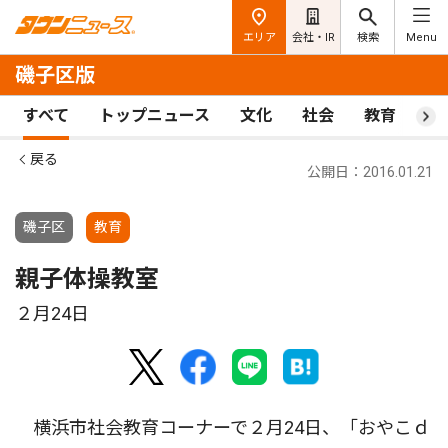
エリア
会社・IR
検索
Menu
磯子区版
すべて
トップニュース
文化
社会
教育
ス
戻る
公開日：2016.01.21
磯子区
教育
親子体操教室
２月24日
横浜市社会教育コーナーで２月24日、「おやこｄ