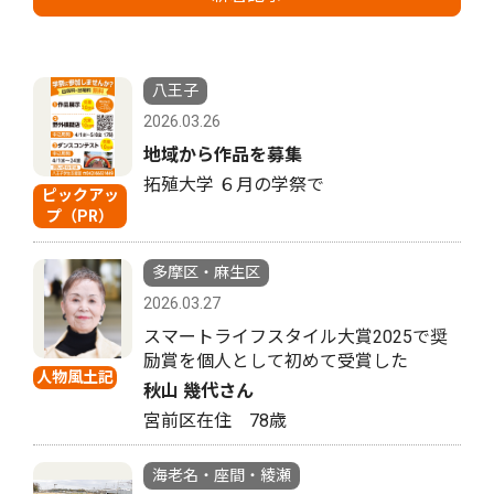
八王子
2026.03.26
地域から作品を募集
拓殖大学 ６月の学祭で
ピックアッ
プ（PR）
多摩区・麻生区
2026.03.27
スマートライフスタイル大賞2025で奨
励賞を個人として初めて受賞した
人物風土記
秋山 幾代さん
宮前区在住 78歳
海老名・座間・綾瀬