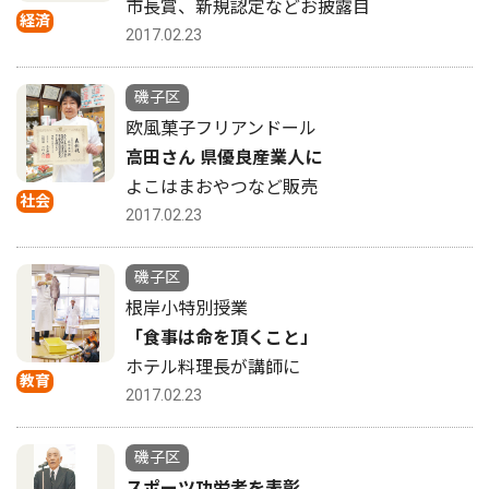
市長賞、新規認定などお披露目
経済
2017.02.23
磯子区
欧風菓子フリアンドール
高田さん 県優良産業人に
よこはまおやつなど販売
社会
2017.02.23
磯子区
根岸小特別授業
「食事は命を頂くこと」
ホテル料理長が講師に
教育
2017.02.23
磯子区
スポーツ功労者を表彰