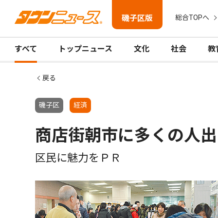
磯子区版
総合TOPへ
すべて
トップニュース
文化
社会
教
戻る
磯子区
経済
商店街朝市に多くの人出
区民に魅力をＰＲ