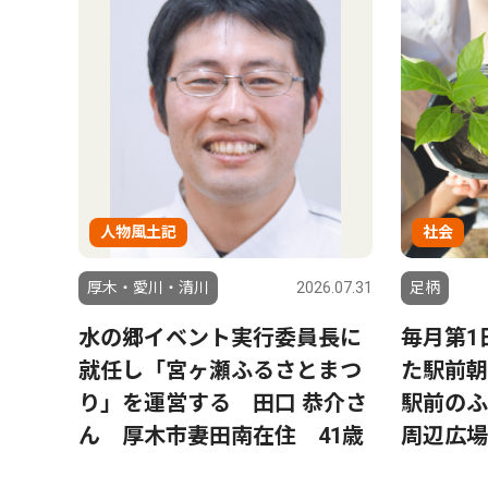
人物風土記
社会
厚木・愛川・清川
2026.07.31
足柄
水の郷イベント実行委員長に
毎月第1
就任し「宮ヶ瀬ふるさとまつ
た駅前朝
り」を運営する 田口 恭介さ
駅前のふ
ん 厚木市妻田南在住 41歳
周辺広場