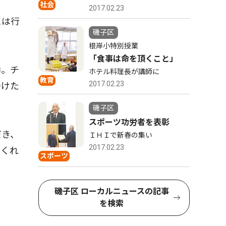
社会
2017.02.23
には行
磯子区
根岸小特別授業
「食事は命を頂くこと」
参。チ
ホテル料理長が講師に
教育
2017.02.23
つけた
磯子区
スポーツ功労者を表彰
だき、
ＩＨＩで新春の集い
2017.02.23
てくれ
スポーツ
磯子区 ローカルニュースの記事
を検索