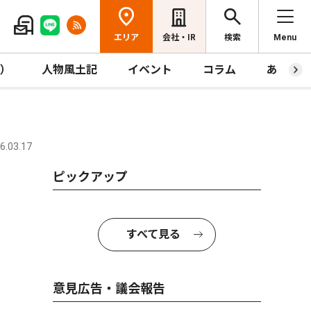
エリア
会社・IR
検索
Menu
R）
人物風土記
イベント
コラム
あっとほ
.03.17
ピックアップ
すべて見る
意見広告・議会報告