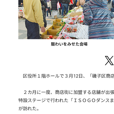
賑わいをみせた会場
区役所１階ホールで３月12日、「磯子区商
２カ月に一度、商店街に加盟する店舗が出張
特設ステージで行われた「ＩＳＯＧＯダンス
が訪れた。