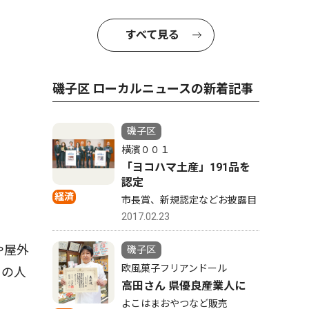
すべて見る
磯子区 ローカルニュースの新着記事
磯子区
横濱００１
「ヨコハマ土産」191品を
認定
経済
市長賞、新規認定などお披露目
2017.02.23
や屋外
磯子区
欧風菓子フリアンドール
くの人
高田さん 県優良産業人に
よこはまおやつなど販売