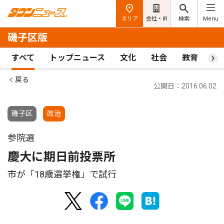
エリア
会社・IR
検索
Menu
磯子区版
すべて
トップニュース
文化
社会
教育
ス
戻る
公開日：2016.06.02
磯子区
政治
参院選
慶大に期日前投票所
市が「18歳選挙権」で試行