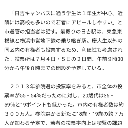
「日吉キャンパスに通う学生は１年生が中心。近
隣には高校も多いので若者にアピールしやすい」と
市選管の担当者は話す。最寄りの日吉駅は、東急東
横線と横浜市営地下鉄の乗り継ぎ駅。慶大生以外の
同区内の有権者も投票するため、利便性も考慮され
た。投票所は７月４日・５日の２日間、午前９時30
分から午後８時までの開設を予定している。
２０１３年参院選の投票率をみると、市全体の投
票率が55・54％だったのに対し、20歳代は36・
59％と19ポイントも低かった。市内の有権者数は約
３００万人。参院選から新たに18歳・19歳の約７万
人が加わる予定で、若者の投票率向上は喫緊の課題