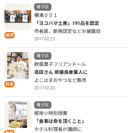
磯子区
横濱００１
「ヨコハマ土産」191品を認定
市長賞、新規認定などお披露目
経済
2017.02.23
磯子区
欧風菓子フリアンドール
高田さん 県優良産業人に
よこはまおやつなど販売
社会
2017.02.23
磯子区
根岸小特別授業
「食事は命を頂くこと」
ホテル料理長が講師に