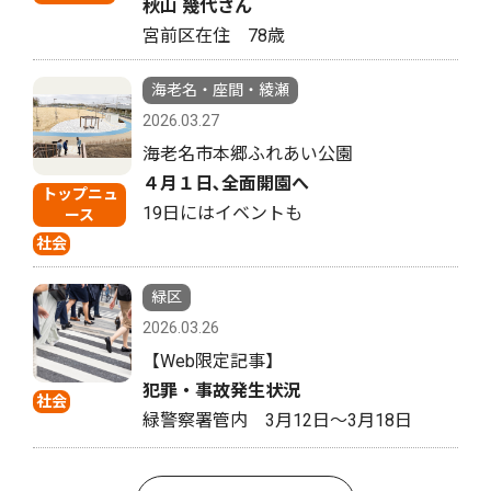
秋山 幾代さん
宮前区在住 78歳
海老名・座間・綾瀬
2026.03.27
海老名市本郷ふれあい公園
４月１日､全面開園へ
トップニュ
19日にはイベントも
ース
社会
緑区
2026.03.26
【Web限定記事】
犯罪・事故発生状況
社会
緑警察署管内 3月12日〜3月18日