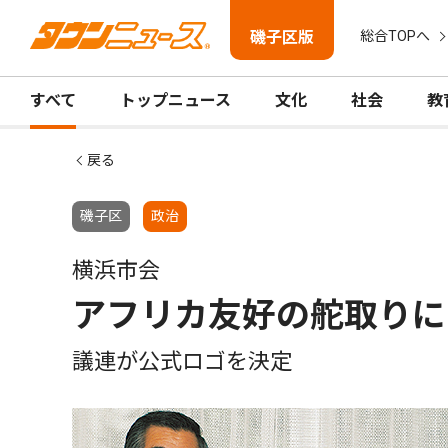
磯子区版
総合TOPへ
すべて
トップニュース
文化
社会
教
戻る
磯子区
政治
横浜市会
アフリカ友好の舵取りに
議連が公式ロゴを決定