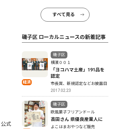
すべて見る
磯子区 ローカルニュースの新着記事
磯子区
横濱００１
「ヨコハマ土産」191品を
認定
経済
市長賞、新規認定などお披露目
2017.02.23
磯子区
欧風菓子フリアンドール
高田さん 県優良産業人に
、公式
よこはまおやつなど販売