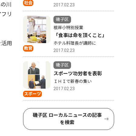
社会
年の川
2017.02.23
アフリ
磯子区
根岸小特別授業
「食事は命を頂くこと」
を活用
ホテル料理長が講師に
教育
2017.02.23
磯子区
スポーツ功労者を表彰
ＩＨＩで新春の集い
2017.02.23
スポーツ
磯子区 ローカルニュースの記事
を検索