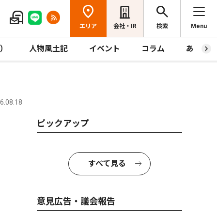
エリア
会社・IR
検索
Menu
R）
人物風土記
イベント
コラム
あっとほ
.08.18
ピックアップ
すべて見る
意見広告・議会報告