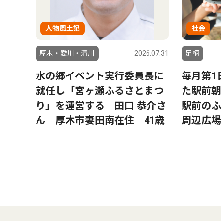
人物風土記
社会
厚木・愛川・清川
2026.07.31
足柄
水の郷イベント実行委員長に
毎月第1
就任し「宮ヶ瀬ふるさとまつ
た駅前朝
り」を運営する 田口 恭介さ
駅前のふ
ん 厚木市妻田南在住 41歳
周辺広場