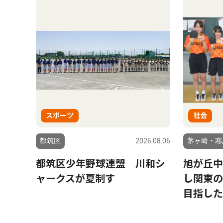
スポーツ
社会
都筑区
2026.08.06
茅ヶ崎・寒
都筑区少年野球連盟 川和シ
旭が丘中
ャークスが夏制す
し関東の
目指した