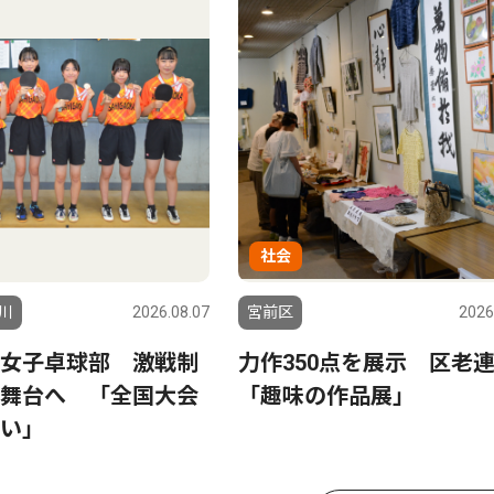
社会
川
2026.08.07
宮前区
2026
女子卓球部 激戦制
力作350点を展示 区老
舞台へ 「全国大会
「趣味の作品展」
い」