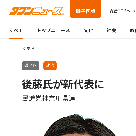
磯子区版
総合TOPへ
すべて
トップニュース
文化
社会
教
戻る
磯子区
政治
後藤氏が新代表に
民進党神奈川県連