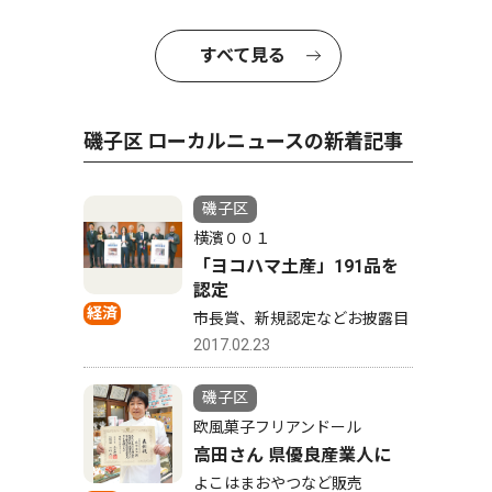
すべて見る
磯子区 ローカルニュースの新着記事
磯子区
横濱００１
「ヨコハマ土産」191品を
認定
経済
市長賞、新規認定などお披露目
2017.02.23
磯子区
欧風菓子フリアンドール
高田さん 県優良産業人に
よこはまおやつなど販売