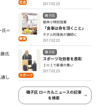
社会
2017.02.23
磯子区
根岸小特別授業
「食事は命を頂くこと」
一氏＝
ホテル料理長が講師に
教育
2017.02.23
磯子区
後藤氏
スポーツ功労者を表彰
ＩＨＩで新春の集い
2017.02.23
スポーツ
風通し
磯子区 ローカルニュースの記事
を検索