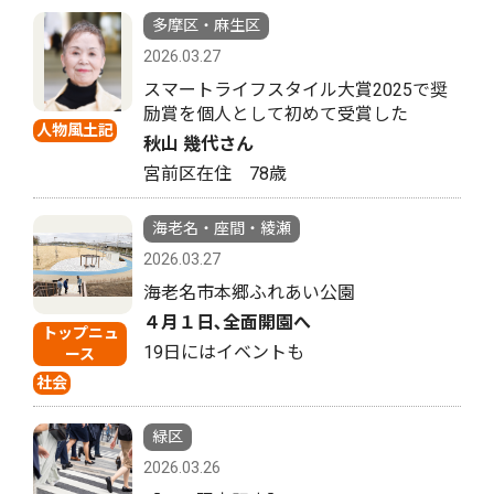
多摩区・麻生区
2026.03.27
スマートライフスタイル大賞2025で奨
励賞を個人として初めて受賞した
人物風土記
秋山 幾代さん
宮前区在住 78歳
海老名・座間・綾瀬
2026.03.27
海老名市本郷ふれあい公園
４月１日､全面開園へ
トップニュ
19日にはイベントも
ース
社会
緑区
2026.03.26