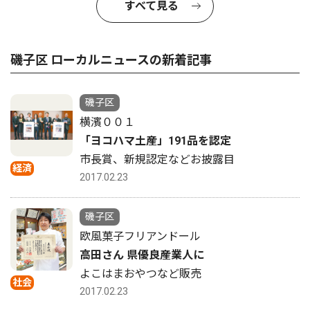
すべて見る
磯子区 ローカルニュースの新着記事
磯子区
横濱００１
「ヨコハマ土産」191品を認定
市長賞、新規認定などお披露目
経済
2017.02.23
磯子区
欧風菓子フリアンドール
高田さん 県優良産業人に
よこはまおやつなど販売
社会
2017.02.23