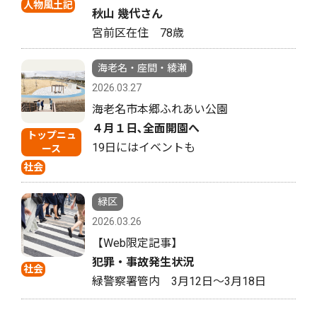
人物風土記
秋山 幾代さん
宮前区在住 78歳
海老名・座間・綾瀬
2026.03.27
海老名市本郷ふれあい公園
４月１日､全面開園へ
トップニュ
19日にはイベントも
ース
社会
緑区
2026.03.26
【Web限定記事】
犯罪・事故発生状況
社会
緑警察署管内 3月12日〜3月18日