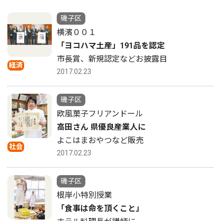
磯子区
横濱００１
「ヨコハマ土産」191品を認定
市長賞、新規認定などお披露目
経済
2017.02.23
磯子区
欧風菓子フリアンドール
高田さん 県優良産業人に
よこはまおやつなど販売
社会
2017.02.23
磯子区
根岸小特別授業
「食事は命を頂くこと」