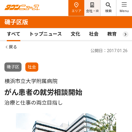
エリア
会社・IR
検索
Menu
磯子区版
すべて
トップニュース
文化
社会
教育
ス
戻る
公開日：2017.01.26
磯子区
社会
横浜市立大学附属病院
がん患者の就労相談開始
治療と仕事の両立目指し