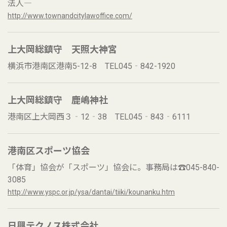
法人―
http://www.townandcitylawoffice.com/
上大岡総鎮守 天照大神宮
横浜市港南区港南5-12-8 TEL045‐842-1920
上大岡総鎮守 鹿嶋神社
港南区上大岡西３‐12‐38 TEL045‐843‐6111
港南区スポーツ協会
「体育」協会が「スポーツ」協会に。事務局は☎045-840-
3085
http://www.yspc.or.jp/ysa/dantai/tiiki/kounanku.htm
日興テクノス株式会社