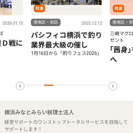
社会
社会
港南区・栄区
港南区・栄
2026.01.15
2025.12.12
ズ
三崎マグ
パシフィコ横浜で釣り
ゼント
屋Ｄ戦に
業界最大級の催し
｢茜身
1月16日から「釣りフェス2026」
へ
横浜みなとみらい税理士法人
経営サポートのワンストップトータルサービスを目指して
サポートします！