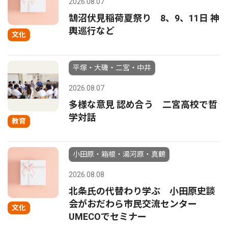
2026.08.07
鵠沼伏見稲荷夏祭り 8、9、11日 神
輿巡行など
文化
平塚・大磯・二宮・中井
2026.08.07
多様な意見 認め合う 二宮高校で哲
学対話
教育
小田原・箱根・湯河原・真鶴
2026.08.08
北条氏の代替わり学ぶ 小田原史談
会がおだわら市民交流センター
文化
UMECOでセミナー