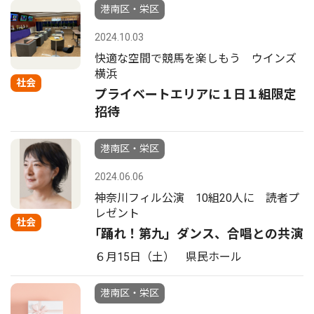
港南区・栄区
2024.10.03
快適な空間で競馬を楽しもう ウインズ
横浜
社会
プライベートエリアに１日１組限定
招待
港南区・栄区
2024.06.06
神奈川フィル公演 10組20人に 読者プ
レゼント
社会
｢踊れ！第九」ダンス、合唱との共演
６月15日（土） 県民ホール
港南区・栄区