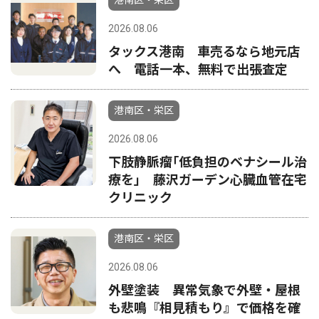
港南区・栄区
2026.08.06
タックス港南 車売るなら地元店
へ 電話一本、無料で出張査定
港南区・栄区
2026.08.06
下肢静脈瘤｢低負担のベナシール治
療を｣ 藤沢ガーデン心臓血管在宅
クリニック
港南区・栄区
2026.08.06
外壁塗装 異常気象で外壁・屋根
も悲鳴『相見積もり』で価格を確