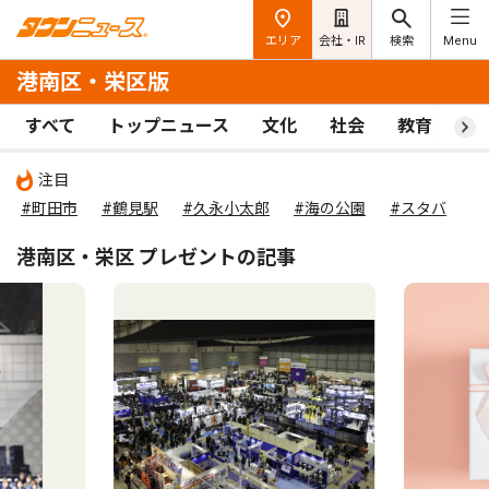
エリア
会社・IR
検索
Menu
港南区・栄区版
すべて
トップニュース
文化
社会
教育
ス
注目
#町田市
#鶴見駅
#久永小太郎
#海の公園
#スタバ
港南区・栄区 プレゼントの記事