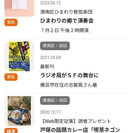
2023.06.15
港南区ひまわり管弦楽団
ひまわりの郷で演奏会
文化
７月２日 午後２時開演
港南区・栄区
2021.03.04
最新刊
ラジオ局がＳＦの舞台に
文化
横浜市在住の志駕晃さん著
港南区・栄区
2020.12.17
【Web限定記事】読者プレゼント
戸塚の話題カレー店「喫茶ネゴン
経済