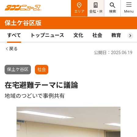
エリア
会社・IR
検索
Menu
保土ケ谷区版
すべて
トップニュース
文化
社会
教育
ス
戻る
公開日：2025.06.19
保土ケ谷区
社会
在宅避難テーマに議論
地域のつどいで事例共有