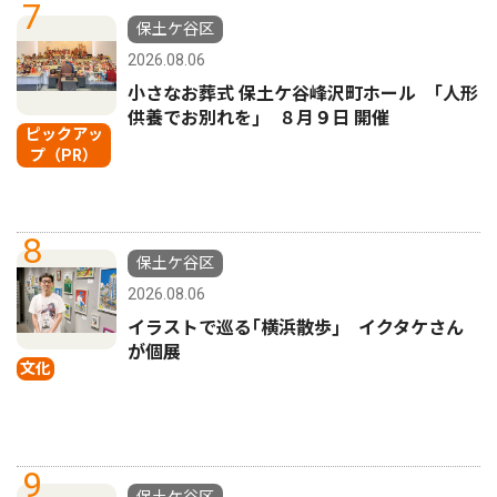
7
保土ケ谷区
2026.08.06
小さなお葬式 保土ケ谷峰沢町ホール ｢人形
供養でお別れを｣ ８月９日 開催
ピックアッ
プ（PR）
8
保土ケ谷区
2026.08.06
イラストで巡る｢横浜散歩｣ イクタケさん
が個展
文化
9