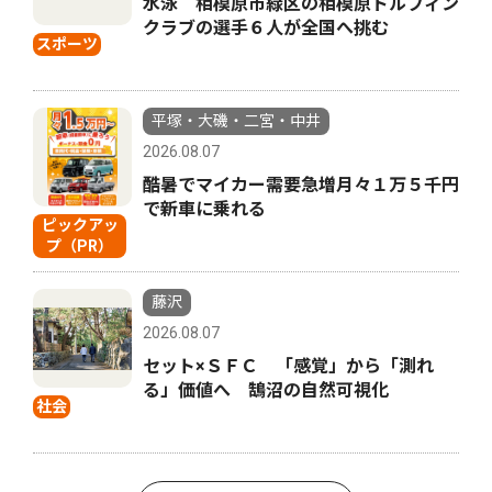
水泳 相模原市緑区の相模原ドルフィン
クラブの選手６人が全国へ挑む
スポーツ
平塚・大磯・二宮・中井
2026.08.07
酷暑でマイカー需要急増月々１万５千円
で新車に乗れる
ピックアッ
プ（PR）
藤沢
2026.08.07
セット×ＳＦＣ 「感覚」から「測れ
る」価値へ 鵠沼の自然可視化
社会