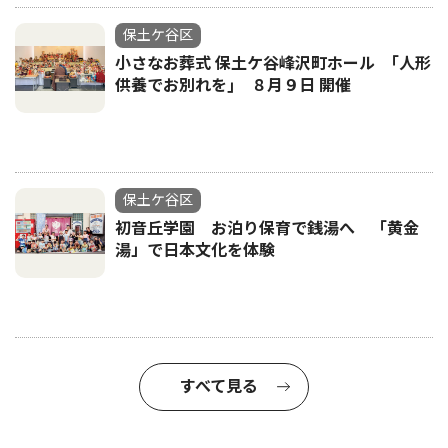
保土ケ谷区
小さなお葬式 保土ケ谷峰沢町ホール ｢人形
供養でお別れを｣ ８月９日 開催
保土ケ谷区
初音丘学園 お泊り保育で銭湯へ 「黄金
湯」で日本文化を体験
すべて見る