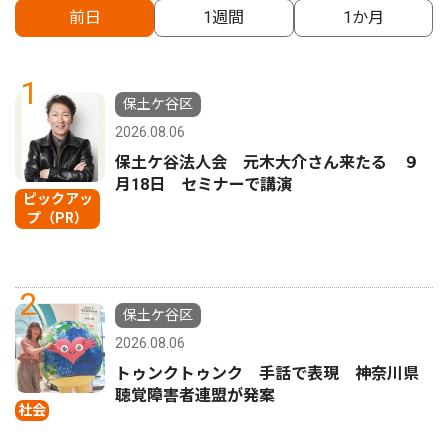
前日
1週間
1か月
1
保土ケ谷区
2026.08.06
保土ケ谷法人会 元木大介さん来たる ９
月18日 セミナーで講演
ピックアッ
プ（PR）
2
保土ケ谷区
2026.08.06
トゥンクトゥンク 手話で表現 神奈川県
聴覚障害者連盟が発案
社会