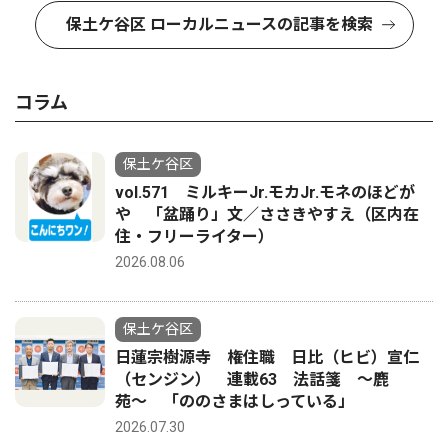
保土ケ谷区 ローカルニュースの記事を検索
コラム
保土ケ谷区
vol.571 ミルキーJr.モカJr.モネのほどが
や 「盆踊り」文／ささきやすえ（区内在
住・フリーライター）
2026.08.06
保土ケ谷区
日蓮宗樹源寺 権住職 日比（ヒビ）宣仁
（センジン） 連載63 法話箋 〜鹿
苑〜 「ののさまはしっている」
2026.07.30