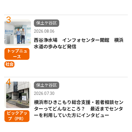
3
保土ケ谷区
2026.08.06
西谷浄水場 インフォセンター開館 横浜
水道の歩みなど発信
トップニュ
ース
社会
4
保土ケ谷区
2026.07.30
横浜市ひきこもり総合支援・若者相談セン
ターってどんなところ？ 最近までセンタ
ピックアッ
ーを利用していた方にインタビュー
プ（PR）