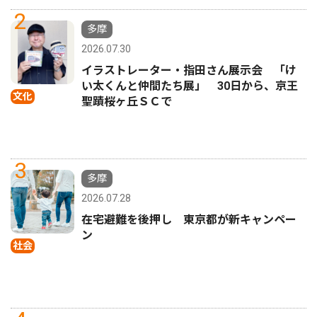
2
多摩
2026.07.30
イラストレーター・指田さん展示会 「け
い太くんと仲間たち展」 30日から、京王
文化
聖蹟桜ヶ丘ＳＣで
3
多摩
2026.07.28
在宅避難を後押し 東京都が新キャンペー
ン
社会