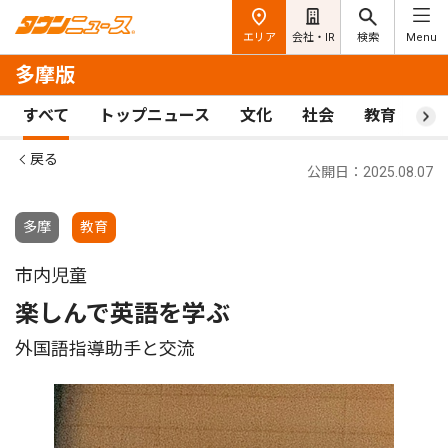
エリア
会社・IR
検索
Menu
多摩版
すべて
トップニュース
文化
社会
教育
ス
戻る
公開日：2025.08.07
多摩
教育
市内児童
楽しんで英語を学ぶ
外国語指導助手と交流