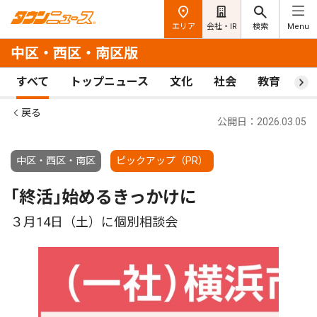
エリア
会社・IR
検索
Menu
中区・西区・南区版
すべて
トップニュース
文化
社会
教育
ス
戻る
公開日：2026.03.05
中区・西区・南区
ピックアップ（PR）
｢終活｣始めるきっかけに
３月14日（土）に個別相談会