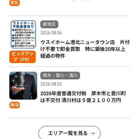
文化
都筑区
2026.08.06
ウスイホーム港北ニュータウン店 片付
け不要で即金買取 特に築後20年以上
ピックアッ
経過の物件
プ（PR）
厚木・愛川・清川
2026.08.05
2026年度普通交付税 厚木市と愛川町
は不交付 清川村は５億２１００万円
政治
エリア一覧を見る