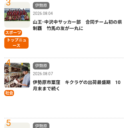
3
伊勢原
2026.08.04
山王･中沢中サッカー部 合同チーム初の県
制覇 竹馬の友が一丸に
スポーツ
トップニュ
ース
4
伊勢原
2026.08.07
伊勢原市粟窪 キクラゲの出荷最盛期 10
月末まで続く
社会
5
伊勢原