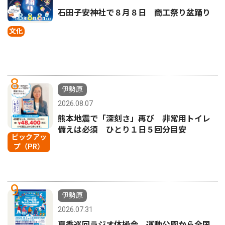
石田子安神社で８月８日 商工祭り盆踊り
文化
8
伊勢原
2026.08.07
熊本地震で「深刻さ」再び 非常用トイレ
備えは必須 ひとり１日５回分目安
ピックアッ
プ（PR）
9
伊勢原
2026.07.31
夏季巡回ラジオ体操会 運動公園から全国