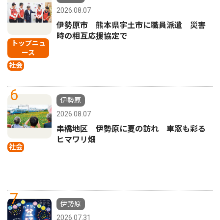
2026.08.07
伊勢原市 熊本県宇土市に職員派遣 災害
時の相互応援協定で
トップニュ
ース
社会
6
伊勢原
2026.08.07
串橋地区 伊勢原に夏の訪れ 車窓も彩る
ヒマワリ畑
社会
7
伊勢原
2026.07.31