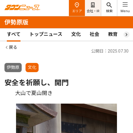
エリア
会社・IR
検索
Menu
伊勢原版
すべて
トップニュース
文化
社会
教育
ス
戻る
公開日：2025.07.30
伊勢原
文化
安全を祈願し、開門
大山で夏山開き