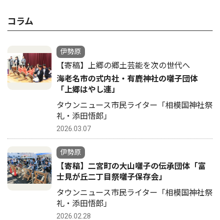
コラム
伊勢原
【寄稿】上郷の郷土芸能を次の世代へ
海老名市の式内社・有鹿神社の囃子団体
「上郷はやし連」
タウンニュース市民ライター「相模国神社祭
礼・添田悟郎」
2026.03.07
伊勢原
【寄稿】二宮町の大山囃子の伝承団体「富
士見が丘二丁目祭囃子保存会」
タウンニュース市民ライター「相模国神社祭
礼・添田悟郎」
2026.02.28