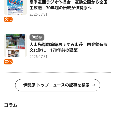
夏季巡回ラジオ体操会 運動公園から全国
生放送 70年超の伝統が伊勢原へ
2026.07.31
文化
伊勢原
大山先導師旅館おゝすみ山荘 国登録有形
文化財に 170年前の建築
2026.07.31
文化
伊勢原 トップニュースの記事を検索
コラム