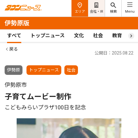
エリア
会社・IR
検索
Menu
伊勢原版
すべて
トップニュース
文化
社会
教育
ス
戻る
公開日：2025.08.22
伊勢原
トップニュース
社会
伊勢原市
子育てムービー制作
こどもみらいプラザ100日を記念