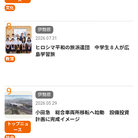
文化
8
伊勢原
2026.07.31
ヒロシマ平和の旅派遣団 中学生８人が広
島学習旅
教育
9
伊勢原
2026.05.29
小田急 総合車両所移転へ始動 設備投資
計画に完成イメージ
トップニュ
ース
社会