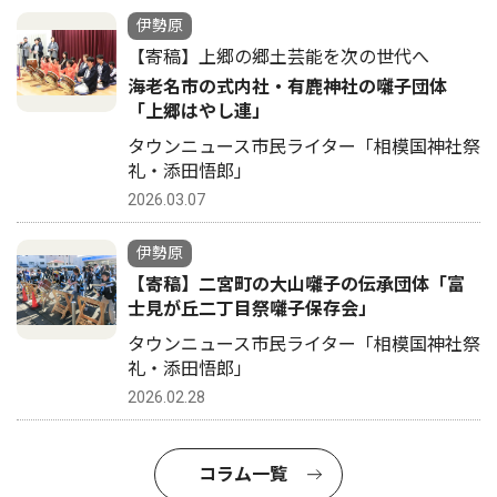
伊勢原
【寄稿】上郷の郷土芸能を次の世代へ
海老名市の式内社・有鹿神社の囃子団体
「上郷はやし連」
タウンニュース市民ライター「相模国神社祭
礼・添田悟郎」
2026.03.07
伊勢原
【寄稿】二宮町の大山囃子の伝承団体「富
士見が丘二丁目祭囃子保存会」
タウンニュース市民ライター「相模国神社祭
礼・添田悟郎」
2026.02.28
コラム一覧