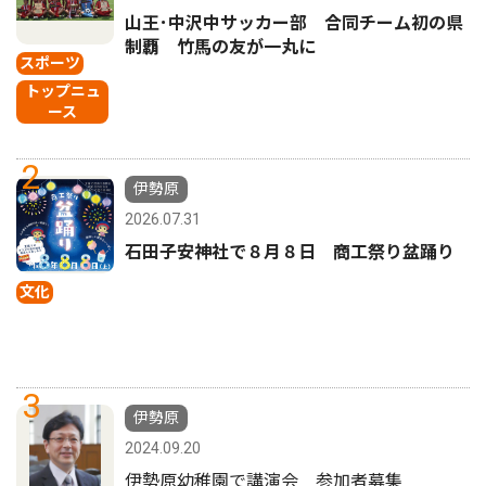
山王･中沢中サッカー部 合同チーム初の県
制覇 竹馬の友が一丸に
スポーツ
トップニュ
ース
2
伊勢原
2026.07.31
石田子安神社で８月８日 商工祭り盆踊り
文化
3
伊勢原
2024.09.20
伊勢原幼稚園で講演会 参加者募集