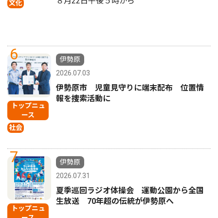
８月22日午後５時から
文化
6
伊勢原
2026.07.03
伊勢原市 児童見守りに端末配布 位置情
報を捜索活動に
トップニュ
ース
社会
7
伊勢原
2026.07.31
夏季巡回ラジオ体操会 運動公園から全国
生放送 70年超の伝統が伊勢原へ
トップニュ
ース