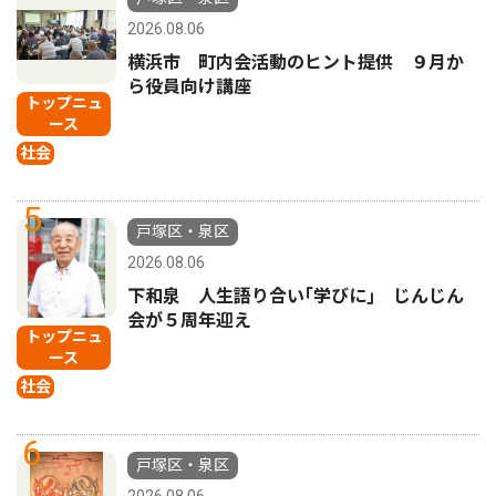
2026.08.06
横浜市 町内会活動のヒント提供 ９月か
ら役員向け講座
トップニュ
ース
社会
5
戸塚区・泉区
2026.08.06
下和泉 人生語り合い｢学びに｣ じんじん
会が５周年迎え
トップニュ
ース
社会
6
戸塚区・泉区