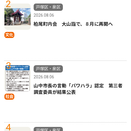
2
戸塚区・泉区
2026.08.06
柏尾町内会 大山詣で、８月に再開へ
文化
3
戸塚区・泉区
2026.08.06
山中市長の言動「パワハラ」認定 第三者
調査委員が結果公表
社会
4
戸塚区・泉区