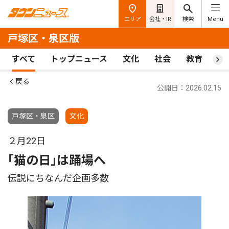
エリア
会社・IR
検索
Menu
戸塚区・泉区版
すべて
トップニュース
文化
社会
教育
ス
戻る
公開日：2026.02.15
戸塚区・泉区
文化
２月22日
｢猫の日｣は踊場へ
伝説にちなんだ企画多数