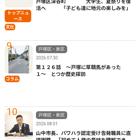
戸塚区深谷町 大学生、夏祭りを復
活へ 「子ども達に地元の楽しみを」
トップニュ
ース
文化
9
戸塚区・泉区
2026.07.30
第１２６話 〜戸塚に草競馬があった
１〜 とつか歴史探訪
コラム
10
戸塚区・泉区
2026.08.01
山中市長、パワハラ認定受け告発職員に直