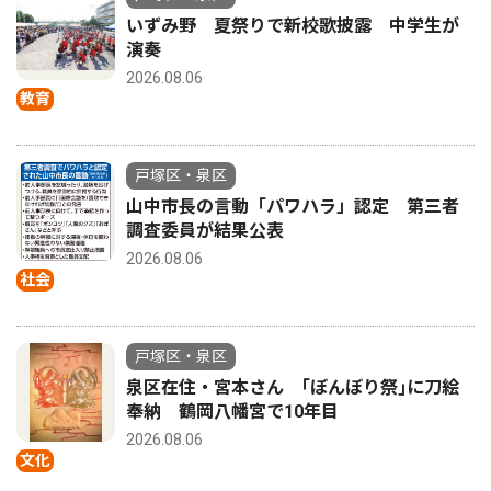
いずみ野 夏祭りで新校歌披露 中学生が
演奏
2026.08.06
教育
戸塚区・泉区
山中市長の言動「パワハラ」認定 第三者
調査委員が結果公表
2026.08.06
社会
戸塚区・泉区
泉区在住・宮本さん ｢ぼんぼり祭｣に刀絵
奉納 鶴岡八幡宮で10年目
2026.08.06
文化