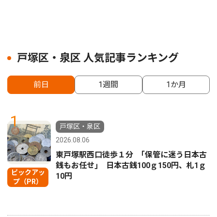
戸塚区・泉区 人気記事ランキング
前日
1週間
1か月
1
戸塚区・泉区
2026.08.06
東戸塚駅西口徒歩１分 ｢保管に迷う日本古
銭もお任せ｣ 日本古銭100ｇ150円、札1ｇ
ピックアッ
10円
プ（PR）