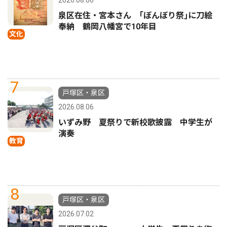
2026.08.06
泉区在住・宮本さん ｢ぼんぼり祭｣に刀絵
奉納 鶴岡八幡宮で10年目
文化
7
戸塚区・泉区
2026.08.06
いずみ野 夏祭りで新校歌披露 中学生が
演奏
教育
8
戸塚区・泉区
2026.07.02