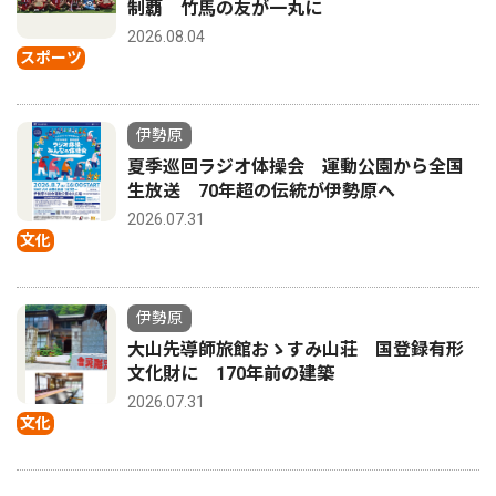
制覇 竹馬の友が一丸に
2026.08.04
スポーツ
伊勢原
夏季巡回ラジオ体操会 運動公園から全国
生放送 70年超の伝統が伊勢原へ
2026.07.31
文化
伊勢原
大山先導師旅館おゝすみ山荘 国登録有形
文化財に 170年前の建築
2026.07.31
文化