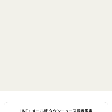
LINE・メール版 タウンニュース読者限定