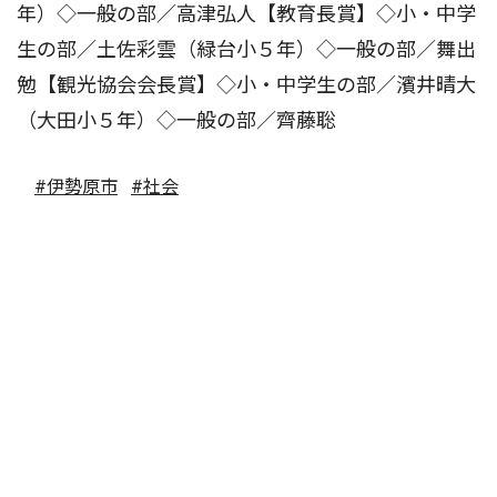
年）◇一般の部／高津弘人【教育長賞】◇小・中学
生の部／土佐彩雲（緑台小５年）◇一般の部／舞出
勉【観光協会会長賞】◇小・中学生の部／濱井晴大
（大田小５年）◇一般の部／齊藤聡
#伊勢原市
#社会