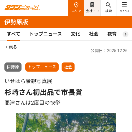
エリア
会社・IR
検索
Menu
伊勢原版
すべて
トップニュース
文化
社会
教育
ス
戻る
公開日：2025.12.26
伊勢原
トップニュース
社会
いせはら景観写真展
杉崎さん初出品で市長賞
高津さんは2度目の快挙