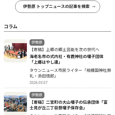
伊勢原 トップニュースの記事を検索
コラム
伊勢原
【寄稿】上郷の郷土芸能を次の世代へ
海老名市の式内社・有鹿神社の囃子団体
「上郷はやし連」
タウンニュース市民ライター「相模国神社祭
礼・添田悟郎」
2026.03.07
伊勢原
【寄稿】二宮町の大山囃子の伝承団体「富
士見が丘二丁目祭囃子保存会」