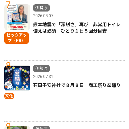
7
伊勢原
2026.08.07
熊本地震で「深刻さ」再び 非常用トイレ
備えは必須 ひとり１日５回分目安
ピックアッ
プ（PR）
8
伊勢原
2026.07.31
石田子安神社で８月８日 商工祭り盆踊り
文化
9