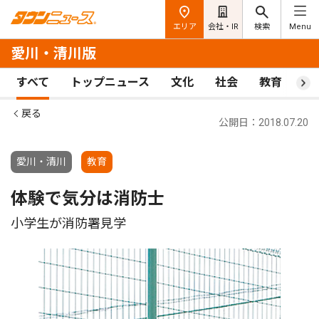
エリア
会社・IR
検索
Menu
愛川・清川版
すべて
トップニュース
文化
社会
教育
ス
戻る
公開日：2018.07.20
愛川・清川
教育
体験で気分は消防士
小学生が消防署見学