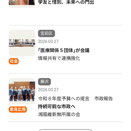
学友と惜別、未来への門出
宮前区
2026.03.27
｢医療関係５団体｣が会議
情報共有で連携強化
社会
藤沢
2026.03.27
令和８年度予算への提言 市政報告
持続可能な市政へ
意見広告
湘風維新無所属の会