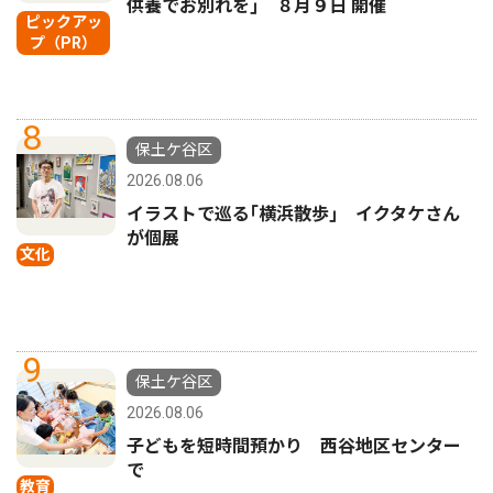
供養でお別れを｣ ８月９日 開催
ピックアッ
プ（PR）
8
保土ケ谷区
2026.08.06
イラストで巡る｢横浜散歩｣ イクタケさん
が個展
文化
9
保土ケ谷区
2026.08.06
子どもを短時間預かり 西谷地区センター
で
教育