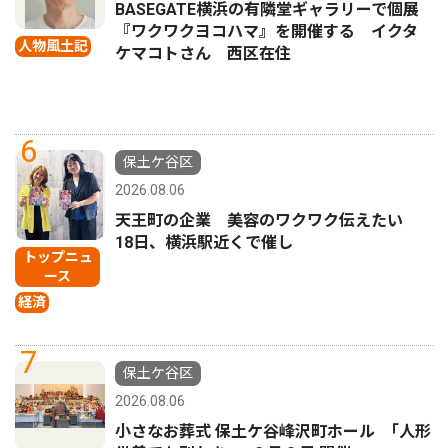
BASEGATE横浜の有隣堂ギャラリーで個展
『ワクワクヨコハマ』を開催する イクタ
人物風土記
ケマコトさん 西区在住
6
保土ケ谷区
2026.08.06
天王町の企業 美容のワクワク伝えたい
18日、横浜駅近くで催し
トップニュ
ース
経済
7
保土ケ谷区
2026.08.06
小さなお葬式 保土ケ谷峰沢町ホール ｢人形