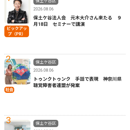
保土ケ谷区
2026.08.06
保土ケ谷法人会 元木大介さん来たる ９
月18日 セミナーで講演
ピックアッ
プ（PR）
2
保土ケ谷区
2026.08.06
トゥンクトゥンク 手話で表現 神奈川県
聴覚障害者連盟が発案
社会
3
保土ケ谷区