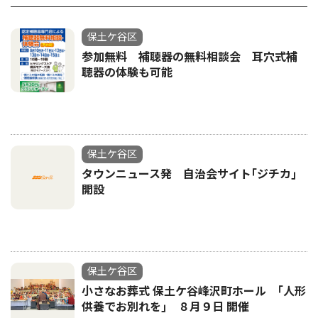
保土ケ谷区
参加無料 補聴器の無料相談会 耳穴式補
聴器の体験も可能
保土ケ谷区
タウンニュース発 自治会サイト｢ジチカ｣
開設
保土ケ谷区
小さなお葬式 保土ケ谷峰沢町ホール ｢人形
供養でお別れを｣ ８月９日 開催