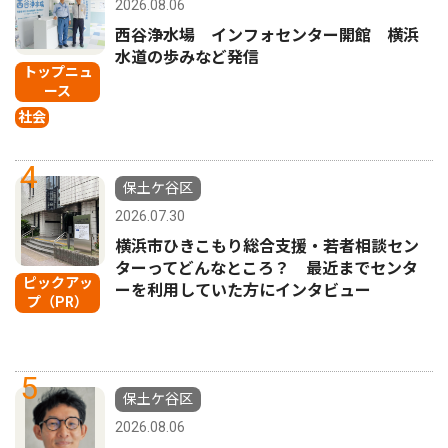
2026.08.06
西谷浄水場 インフォセンター開館 横浜
水道の歩みなど発信
トップニュ
ース
社会
4
保土ケ谷区
2026.07.30
横浜市ひきこもり総合支援・若者相談セン
ターってどんなところ？ 最近までセンタ
ピックアッ
ーを利用していた方にインタビュー
プ（PR）
5
保土ケ谷区
2026.08.06