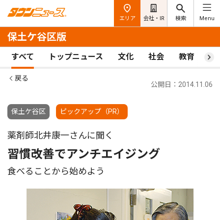
エリア
会社・IR
検索
Menu
保土ケ谷区版
すべて
トップニュース
文化
社会
教育
ス
戻る
公開日：2014.11.06
保土ケ谷区
ピックアップ（PR）
薬剤師北井康一さんに聞く
習慣改善でアンチエイジング
食べることから始めよう