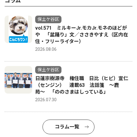
コラム
保土ケ谷区
vol.571 ミルキーJr.モカJr.モネのほどが
や 「盆踊り」文／ささきやすえ（区内在
住・フリーライター）
2026.08.06
保土ケ谷区
日蓮宗樹源寺 権住職 日比（ヒビ）宣仁
（センジン） 連載63 法話箋 〜鹿
苑〜 「ののさまはしっている」
2026.07.30
コラム一覧