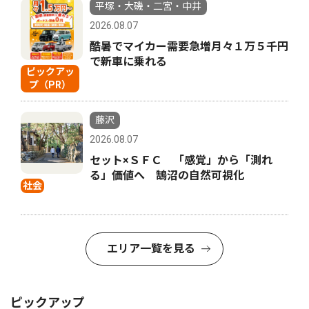
平塚・大磯・二宮・中井
2026.08.07
酷暑でマイカー需要急増月々１万５千円
で新車に乗れる
ピックアッ
プ（PR）
藤沢
2026.08.07
セット×ＳＦＣ 「感覚」から「測れ
る」価値へ 鵠沼の自然可視化
社会
エリア一覧を見る
ピックアップ