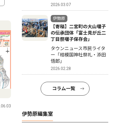
2026.03.07
4
5
伊勢原
【寄稿】二宮町の大山囃子
の伝承団体「富士見が丘二
丁目祭囃子保存会」
タウンニュース市民ライタ
ー「相模国神社祭礼・添田
悟郎」
2026.02.28
コラム一覧
文化
教育
.06.03
伊勢原
2026.07.31
伊勢原
伊勢原編集室
石田子安神社で８月８日 商
ヒロシマ
工祭り盆踊り
学生８人