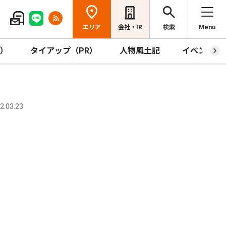
エリア
会社・IR
検索
Menu
R）
タイアップ（PR）
人物風土記
イベント
.03.23