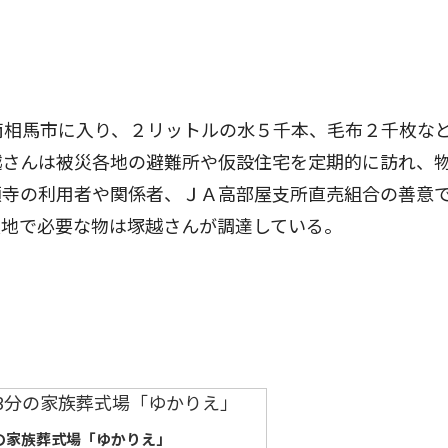
南相馬市に入り、２リットルの水５千本、毛布２千枚な
越さんは被災各地の避難所や仮設住宅を定期的に訪れ、
願寺の利用者や関係者、ＪＡ高部屋支所直売組合の善意
災地で必要な物は塚越さんが調達している。
の家族葬式場「ゆかりえ」