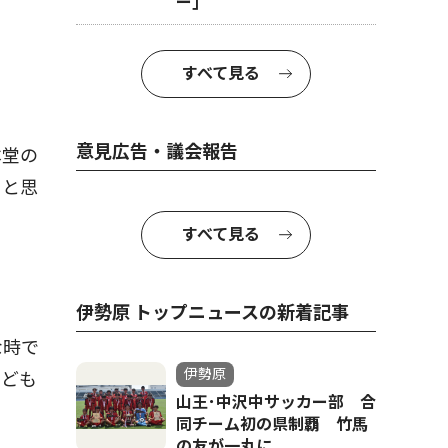
ー｣
すべて見る
意見広告・議会報告
本堂の
」と思
すべて見る
伊勢原 トップニュースの新着記事
な時で
伊勢原
なども
山王･中沢中サッカー部 合
同チーム初の県制覇 竹馬
の友が一丸に