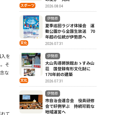
スポーツ
2026.08.04
伊勢原
夏季巡回ラジオ体操会 運
動公園から全国生放送 70
年超の伝統が伊勢原へ
文化
2026.07.31
購入を
伊勢原
大山先導師旅館おゝすみ山
う。そ
荘 国登録有形文化財に
念な
170年前の建築
文化
2026.07.31
伊勢原
市自治会連合会 役員研修
会で好例学ぶ 持続可能な
地域運営へ
忘れて