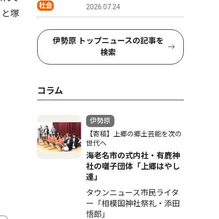
社会
2026.07.24
」と塚
伊勢原 トップニュースの記事を
検索
コラム
伊勢原
【寄稿】上郷の郷土芸能を次の
世代へ
海老名市の式内社・有鹿神
社の囃子団体「上郷はやし
連」
タウンニュース市民ライタ
ー「相模国神社祭礼・添田
悟郎」