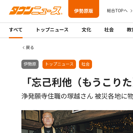
伊勢原版
総合TOPへ
すべて
トップニュース
文化
社会
教
戻る
伊勢原
トップニュース
社会
「忘己利他（もうこりた
浄発願寺住職の塚越さん 被災各地に