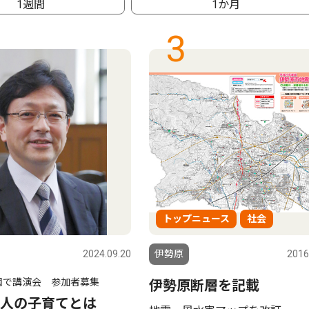
1週間
1か月
3
トップニュース
社会
2024.09.20
伊勢原
2016
園で講演会 参加者募集
伊勢原断層を記載
人の子育てとは