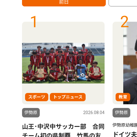
前日
1
2
スポーツ
トップニュース
教育
5.08.06
伊勢原
2026.08.04
伊勢原
伊勢原幼稚
山王･中沢中サッカー部 合同
ドイツ夫
チーム初の県制覇 竹馬の友