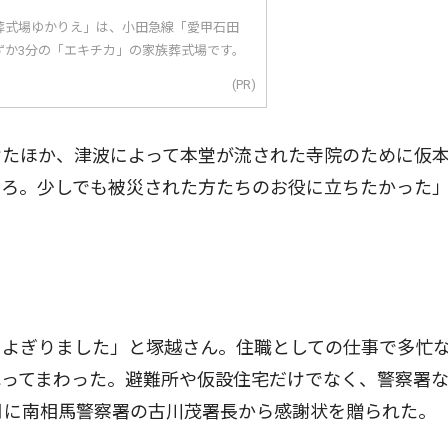
葬式場ゆかりえ」は、小田急線「愛甲石田
ずか3分の「エキチカ」の家族葬式場です。
(PR)
たほか、津波によって本堂が流された寺院のために仮
ころ。少しでも被災された方たちのお役に立ちたかった
よぎりました」と塚越さん。住職としての仕事で多忙
配ってまわった。避難所や仮設住宅だけでなく、警察署
月に南相馬警察署の古川茂署長から感謝状を贈られた。