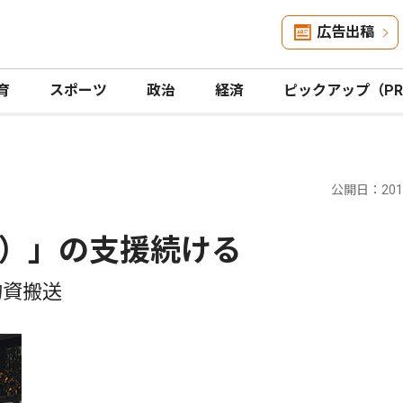
広告出稿
育
スポーツ
政治
経済
ピックアップ（P
公開日：2012
）」の支援続ける
物資搬送