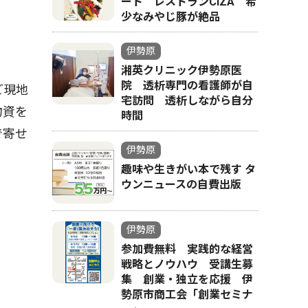
ート レストランCIZA 希
少なみやじ豚が絶品
伊勢原
湘英クリニック伊勢原医
院 透析専門の看護師が自
ど現地
宅訪問 透析しながら自分
物資を
時間
で寄せ
伊勢原
趣味や生きがい本で残す タ
ウンニュースの自費出版
伊勢原
参加費無料 実践的な経営
戦略とノウハウ 受講生募
集 創業・独立を応援 伊
勢原市商工会「創業セミナ