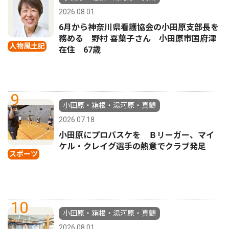
2026.08.01
6月から神奈川県看護協会の小田原支部長を
務める 野村 喜葉子さん 小田原市国府津
人物風土記
在住 67歳
9
小田原・箱根・湯河原・真鶴
2026.07.18
小田原にプロバスケを Ｂリーガー、マイ
ケル・クレイグ選手の熱意でクラブ発足
スポーツ
10
小田原・箱根・湯河原・真鶴
2026.08.01