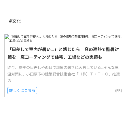
#文化
「日差しで室内が暑い…」と感じたら 窓の遮熱で酷暑対
策を 窓コーティングで住宅、工場などの実績も
昨今、夏季の日差しや西日で部屋の暑さに苦労している...そんな室
温対策に、小田原市の建築総合技術会社「（株）Ｔ・Ｔ・Ｏ」推奨
の...
詳しくはこちら
(PR)