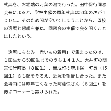
式典を、お堀端の万葉の湯で行った。田中保行同窓
会長によると、学校主催の周年式典は50年の次が１
００年。そのため間が空いてしまうことから、母校
の還暦と懇親を兼ね、同窓会の主催で会を開くこと
にしたという。
還暦にちなみ「赤いもの着用」で集まったのは、
１回生から53回生までのうち１４１人。大井町の間
宮恒行町長（８回生）、開成町の府川裕一町長（15
回生）らも顔をそろえ、近況を報告し合った。また
会場内には昨年亡くなった阿藤快さん（６回生）を
偲ぶコーナーも設けられた。