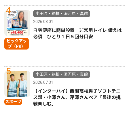
4
小田原・箱根・湯河原・真鶴
2026.08.01
自宅便座に簡単設置 非常用トイレ 備えは
必須 ひとり１日５回分目安
ピックアッ
プ（PR）
5
小田原・箱根・湯河原・真鶴
2026.07.31
【インターハイ】西湘高校男子ソフトテニ
ス部・小澤さん、芹澤さんペア「最後の挑
スポーツ
戦楽しむ」