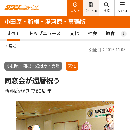
エリア
会社・IR
検索
Menu
小田原・箱根・湯河原・真鶴版
すべて
トップニュース
文化
社会
教育
ス
戻る
公開日：2016.11.05
小田原・箱根・湯河原・真鶴
文化
同窓会が還暦祝う
西湘高が創立60周年