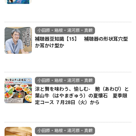
小田原・箱根・湯河原・真鶴
補聴器豆知識【15】 補聴器の形状耳穴型
か耳かけ型か
小田原・箱根・湯河原・真鶴
涼と贅を味わう、愉しむ- 鮑（あわび）と
葉山牛（はやまぎゅう）の夏懐石 夏季限
定コース ７月28日（火）から
小田原・箱根・湯河原・真鶴