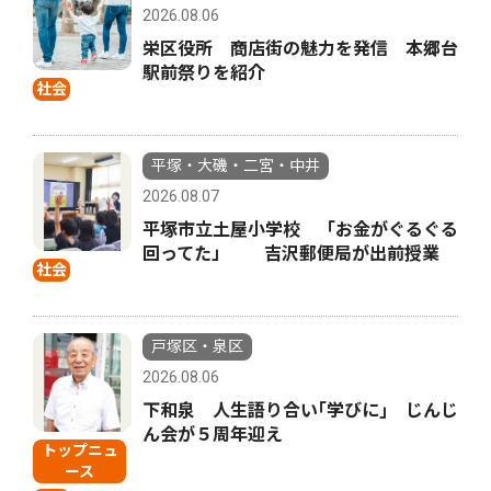
2026.08.06
栄区役所 商店街の魅力を発信 本郷台
駅前祭りを紹介
社会
平塚・大磯・二宮・中井
2026.08.07
平塚市立土屋小学校 「お金がぐるぐる
回ってた」 吉沢郵便局が出前授業
社会
戸塚区・泉区
2026.08.06
下和泉 人生語り合い｢学びに｣ じんじ
ん会が５周年迎え
トップニュ
ース