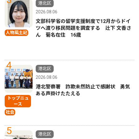
港北区
2026.08.06
文部科学省の留学支援制度で12月からドイ
ツへ渡り移民問題を調査する 辻下 文香さ
人物風土記
ん 菊名在住 16歳
4
港北区
2026.08.06
港北警察署 詐欺未然防止で感謝状 勇気
ある声掛けたたえる
トップニュ
ース
社会
5
港北区