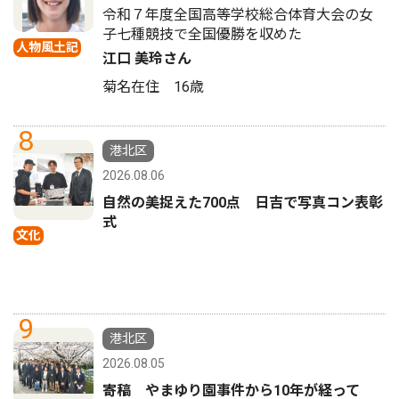
令和７年度全国高等学校総合体育大会の女
子七種競技で全国優勝を収めた
人物風土記
江口 美玲さん
菊名在住 16歳
8
港北区
2026.08.06
自然の美捉えた700点 日吉で写真コン表彰
式
文化
9
港北区
2026.08.05
寄稿 やまゆり園事件から10年が経って