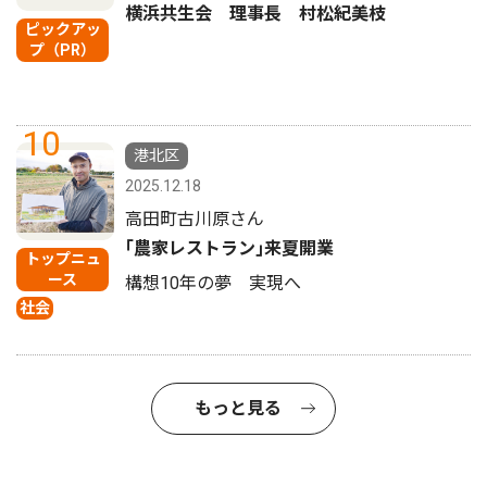
横浜共生会 理事長 村松紀美枝
ピックアッ
プ（PR）
10
港北区
2025.12.18
高田町古川原さん
｢農家レストラン｣来夏開業
トップニュ
ース
構想10年の夢 実現へ
社会
もっと見る