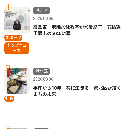
1
港北区
2026.08.06
綱島東 老舗水泳教室が営業終了 五輪選
手輩出の50年に幕
スポーツ
トップニュ
ース
2
港北区
2026.08.06
事件から10年 共に生きる 港北区が描く
まちの未来
社会
3