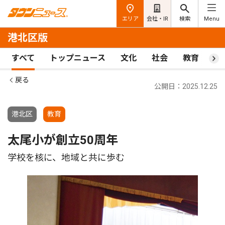
エリア
会社・IR
検索
Menu
港北区版
すべて
トップニュース
文化
社会
教育
ス
戻る
公開日：2025.12.25
港北区
教育
太尾小が創立50周年
学校を核に、地域と共に歩む