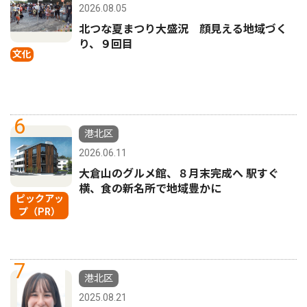
2026.08.05
北つな夏まつり大盛況 顔見える地域づく
り、９回目
文化
6
港北区
2026.06.11
大倉山のグルメ館、８月末完成へ 駅すぐ
横、食の新名所で地域豊かに
ピックアッ
プ（PR）
7
港北区
2025.08.21