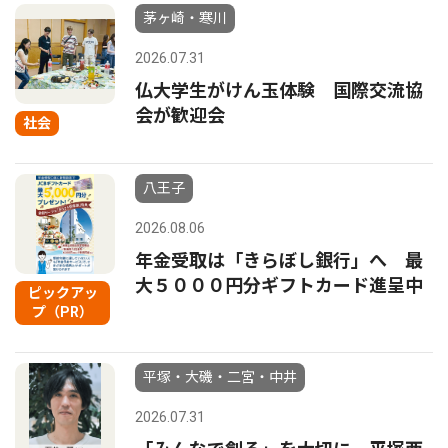
茅ヶ崎・寒川
2026.07.31
仏大学生がけん玉体験 国際交流協
会が歓迎会
社会
八王子
2026.08.06
年金受取は「きらぼし銀行」へ 最
大５０００円分ギフトカード進呈中
ピックアッ
プ（PR）
平塚・大磯・二宮・中井
2026.07.31