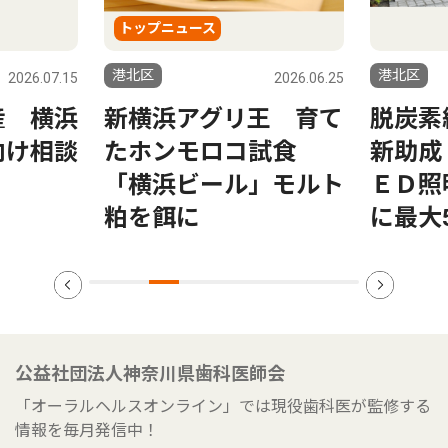
トップニュース
港北区
港北区
2026.07.15
2026.06.25
産 横浜
新横浜アグリ王 育て
脱炭素
向け相談
たホンモロコ試食
新助成
「横浜ビール」モルト
ＥＤ照
粕を餌に
に最大
公益社団法人神奈川県歯科医師会
「オーラルヘルスオンライン」では現役歯科医が監修する
情報を毎月発信中！