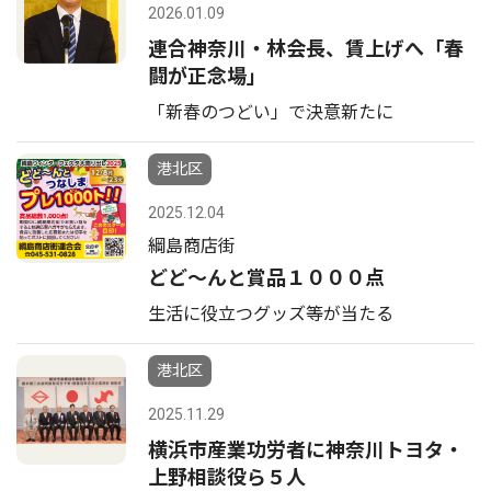
2026.01.09
連合神奈川・林会長、賃上げへ「春
闘が正念場」
「新春のつどい」で決意新たに
港北区
2025.12.04
綱島商店街
どど〜んと賞品１０００点
生活に役立つグッズ等が当たる
港北区
2025.11.29
横浜市産業功労者に神奈川トヨタ・
上野相談役ら５人