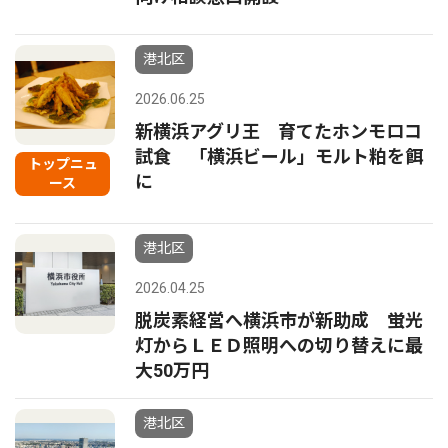
港北区
2026.06.25
新横浜アグリ王 育てたホンモロコ
試食 「横浜ビール」モルト粕を餌
トップニュ
に
ース
港北区
2026.04.25
脱炭素経営へ横浜市が新助成 蛍光
灯からＬＥＤ照明への切り替えに最
大50万円
港北区