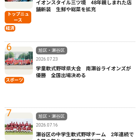
イオンスタイル三ツ境 48年親しまれた店
舗新装 生鮮や総菜を拡充
トップニュ
ース
経済
6
旭区・瀬谷区
2026.07.23
学童軟式野球県大会 南瀬谷ライオンズが
優勝 全国出場決める
スポーツ
7
旭区・瀬谷区
2026.07.16
瀬谷区の中学生軟式野球チーム 2年連続で