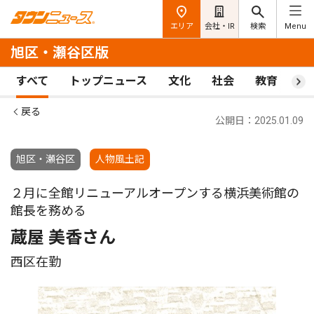
エリア
会社・IR
検索
Menu
旭区・瀬谷区版
すべて
トップニュース
文化
社会
教育
ス
戻る
公開日：2025.01.09
旭区・瀬谷区
人物風土記
２月に全館リニューアルオープンする横浜美術館の
館長を務める
蔵屋 美香さん
西区在勤