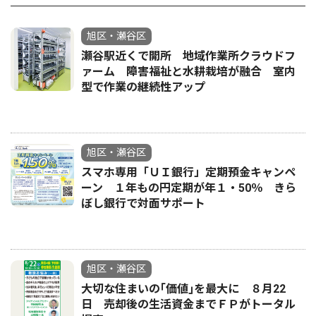
旭区・瀬谷区
瀬谷駅近くで開所 地域作業所クラウドフ
ァーム 障害福祉と水耕栽培が融合 室内
型で作業の継続性アップ
旭区・瀬谷区
スマホ専用「ＵＩ銀行」定期預金キャンペ
ーン １年もの円定期が年１・50％ きら
ぼし銀行で対面サポート
旭区・瀬谷区
大切な住まいの｢価値｣を最大に ８月22
日 売却後の生活資金までＦＰがトータル