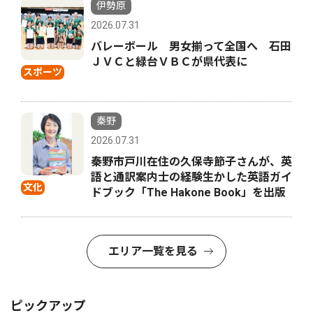
伊勢原
2026.07.31
バレーボール 男女揃って全国へ 石田
ＪＶＣと緑台ＶＢＣが県代表に
スポーツ
秦野
2026.07.31
秦野市戸川在住の久保寺節子さんが、英
語と通訳案内士の経験生かした英語ガイ
文化
ドブック「The Hakone Book」を出版
エリア一覧を見る
ピックアップ