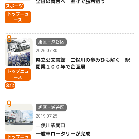
全国の舞台へ 堅守で勝利狙う
スポーツ
トップニュ
ース
8
旭区・瀬谷区
2026.07.30
県立公文書館 二俣川の歩みひも解く 駅
開業１００年で企画展
トップニュ
ース
文化
9
旭区・瀬谷区
2019.07.25
二俣川駅南口
一般車ロータリーが完成
トップニュ