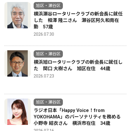
旭区・瀬谷区
横浜瀬谷ロータリークラブの新会長に就任
した 相澤 隆二さん 瀬谷区阿久和南在
勤 57歳
2026.07.30
旭区・瀬谷区
横浜旭ロータリークラブの新会長に就任し
た 関口 大樹さん 旭区在住 44歳
2026.07.23
旭区・瀬谷区
ラジオ日本「Happy Voice！from
YOKOHAMA」のパーソナリティを務める
小野寺 結衣さん 横浜市在住 34歳
2026.07.16