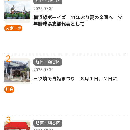
旭区・瀬谷区
2026.07.30
横浜緑ボーイズ 11年ぶり夏の全国へ 少
年野球県支部代表として
スポーツ
2
旭区・瀬谷区
2026.07.30
三ツ境で白姫まつり ８月１日、２日に
社会
3
旭区・瀬谷区