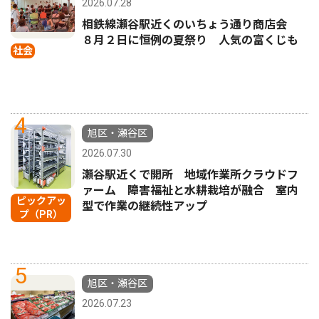
2026.07.28
相鉄線瀬谷駅近くのいちょう通り商店会
８月２日に恒例の夏祭り 人気の富くじも
社会
4
旭区・瀬谷区
2026.07.30
瀬谷駅近くで開所 地域作業所クラウドフ
ァーム 障害福祉と水耕栽培が融合 室内
ピックアッ
型で作業の継続性アップ
プ（PR）
5
旭区・瀬谷区
2026.07.23