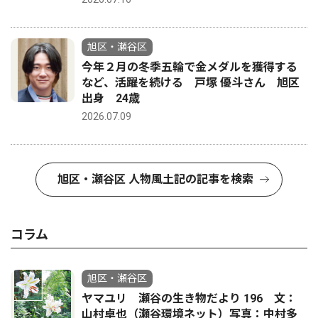
旭区・瀬谷区
今年２月の冬季五輪で金メダルを獲得する
など、活躍を続ける 戸塚 優斗さん 旭区
出身 24歳
2026.07.09
旭区・瀬谷区 人物風土記の記事を検索
コラム
旭区・瀬谷区
ヤマユリ 瀬谷の生き物だより 196 文：
山村卓也（瀬谷環境ネット）写真：中村多