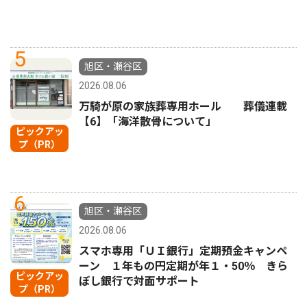
5
旭区・瀬谷区
2026.08.06
万騎が原の家族葬専用ホール 葬儀連載
【6】「海洋散骨について」
ピックアッ
プ（PR）
6
旭区・瀬谷区
2026.08.06
スマホ専用「ＵＩ銀行」定期預金キャンペ
ーン １年もの円定期が年１・50％ きら
ピックアッ
ぼし銀行で対面サポート
プ（PR）