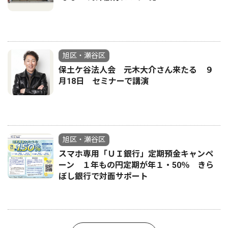
旭区・瀬谷区
保土ケ谷法人会 元木大介さん来たる ９
月18日 セミナーで講演
旭区・瀬谷区
スマホ専用「ＵＩ銀行」定期預金キャンペ
ーン １年もの円定期が年１・50％ きら
ぼし銀行で対面サポート