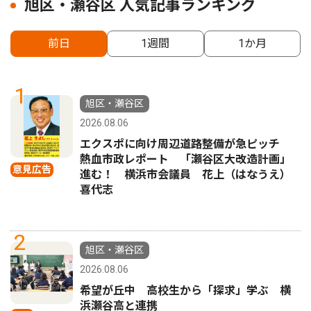
旭区・瀬谷区 人気記事ランキング
前日
1週間
1か月
1
旭区・瀬谷区
2026.08.06
エクスポに向け周辺道路整備が急ピッチ
熱血市政レポート 「瀬谷区大改造計画」
意見広告
進む！ 横浜市会議員 花上（はなうえ）
喜代志
2
旭区・瀬谷区
2026.08.06
希望が丘中 高校生から「探求」学ぶ 横
浜瀬谷高と連携