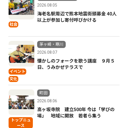
2026.08.05
海老名駅周辺で熊本地震街頭募金 40人
以上が参加し寄付呼びかける
社会
茅ヶ崎・寒川
2026.08.07
懐かしのフォークを歌う講座 ９月５
日、うみかぜテラスで
イベント
文化
町田
2026.08.06
高ヶ坂寺院 建立500年 今は「学びの
場」 地域に開放 若者ら集う
トップニュ
ース