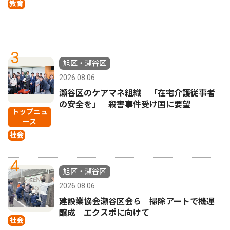
教育
3
旭区・瀬谷区
2026.08.06
瀬谷区のケアマネ組織 「在宅介護従事者
の安全を」 殺害事件受け国に要望
トップニュ
ース
社会
4
旭区・瀬谷区
2026.08.06
建設業協会瀬谷区会ら 掃除アートで機運
醸成 エクスポに向けて
社会