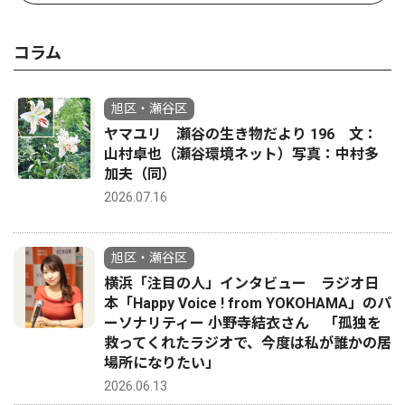
コラム
旭区・瀬谷区
ヤマユリ 瀬谷の生き物だより 196 文：
山村卓也（瀬谷環境ネット）写真：中村多
加夫（同）
2026.07.16
旭区・瀬谷区
横浜「注目の人」インタビュー ラジオ日
本「Happy Voice ! from YOKOHAMA」のパ
ーソナリティー 小野寺結衣さん 「孤独を
救ってくれたラジオで、今度は私が誰かの居
場所になりたい」
2026.06.13