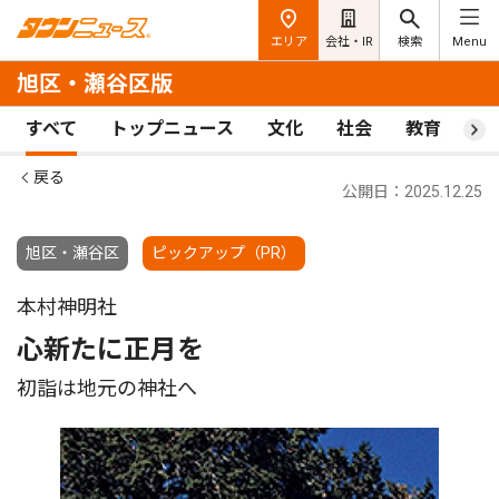
エリア
会社・IR
検索
Menu
旭区・瀬谷区版
すべて
トップニュース
文化
社会
教育
ス
戻る
公開日：2025.12.25
旭区・瀬谷区
ピックアップ（PR）
本村神明社
心新たに正月を
初詣は地元の神社へ