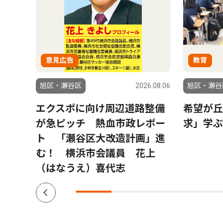
意見広告
教育
6.07.30
旭区・瀬谷区
2026.08.06
旭区・瀬谷
り夏
エクスポに向け周辺道路整備
希望が丘
部代
が急ピッチ 熱血市政レポー
求」学ぶ
ト 「瀬谷区大改造計画」進
む！ 横浜市会議員 花上
（はなうえ）喜代志