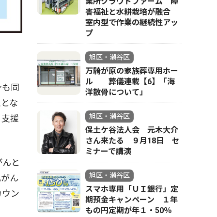
業所クラウドファーム 障
害福祉と水耕栽培が融合
室内型で作業の継続性アッ
プ
旭区・瀬谷区
万騎が原の家族葬専用ホー
ル 葬儀連載【6】「海
身も同
洋散骨について」
象とな
旭区・瀬谷区
る支援
保土ケ谷法人会 元木大介
さん来たる ９月18日 セ
ミナーで講演
がんと
旭区・瀬谷区
乳がん
スマホ専用「ＵＩ銀行」定
カウン
期預金キャンペーン １年
もの円定期が年１・50％