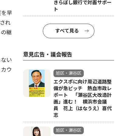
きらぼし銀行で対面サポー
ト
質を早
され
すべて見る
らの継
意見広告・議会報告
しない
、カウ
旭区・瀬谷区
エクスポに向け周辺道路整
備が急ピッチ 熱血市政レ
ポート 「瀬谷区大改造計
画」進む！ 横浜市会議
員 花上（はなうえ）喜代
志
旭区・瀬谷区