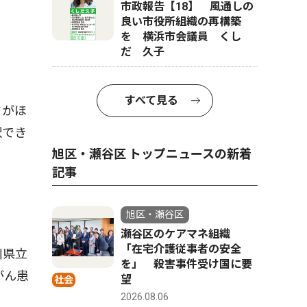
市政報告【18】 風通しの
良い市役所組織の再構築
を 横浜市会議員 くし
だ 久子
すべて見る
クがほ
択でき
旭区・瀬谷区 トップニュースの新着
記事
旭区・瀬谷区
瀬谷区のケアマネ組織
「在宅介護従事者の安全
川県立
を」 殺害事件受け国に要
がん患
望
社会
2026.08.06