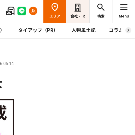
エリア
会社・IR
検索
Menu
R）
タイアップ（PR）
人物風土記
コラム
.05.14
大