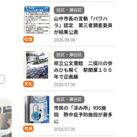
旭区・瀬谷区
山中市長の言動「パワハ
ラ」認定 第三者調査委員
が結果公表
社会
2026.08.06
旭区・瀬谷区
県立公文書館 二俣川の歩
みひも解く 駅開業１００
年で企画展
文化
2026.07.30
4
5
旭区・瀬谷区
市民の「涼み所」935施
設 熱中症予防施設が最多
に
社会
2026.07.30