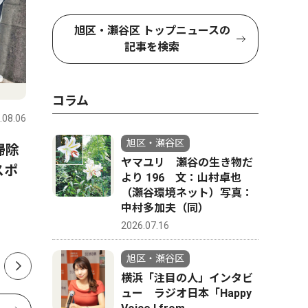
旭区・瀬谷区 トップニュースの
記事を検索
トップニュース
社会
ピックアッ
コラム
.08.06
旭区・瀬谷区
2026.08.06
旭区・瀬谷
旭区・瀬谷区
掃除
瀬谷区のケアマネ組織 「在
保土ケ谷
ヤマユリ 瀬谷の生き物だ
スポ
宅介護従事者の安全を」 殺
ん来たる
より 196 文：山村卓也
害事件受け国に要望
ーで講演
（瀬谷環境ネット）写真：
中村多加夫（同）
2026.07.16
旭区・瀬谷区
横浜「注目の人」インタビ
ュー ラジオ日本「Happy