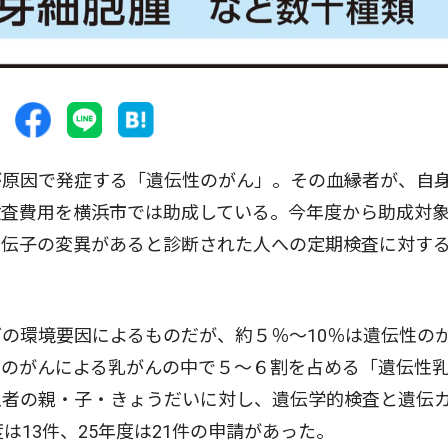
原因で発症する「遺伝性のがん」。その血縁者が、自
検査費用を横浜市では助成している。今年度から助成対
遺伝子の変異があると診断された人への定期検査に対す
の環境要因によるものだが、約５％〜10％は遺伝性の
性のがんによる乳がんの中で５〜６割を占める「遺伝性
患者の親・子・きょうだいに対し、遺伝学的検査と遺伝
は13件、25年度は21件の申請があった。