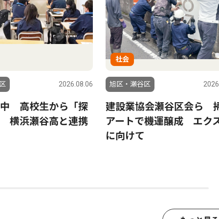
社会
区
2026.08.06
旭区・瀬谷区
2026
中 高校生から「探
建設業協会瀬谷区会ら 
 横浜瀬谷高と連携
アートで機運醸成 エク
に向けて