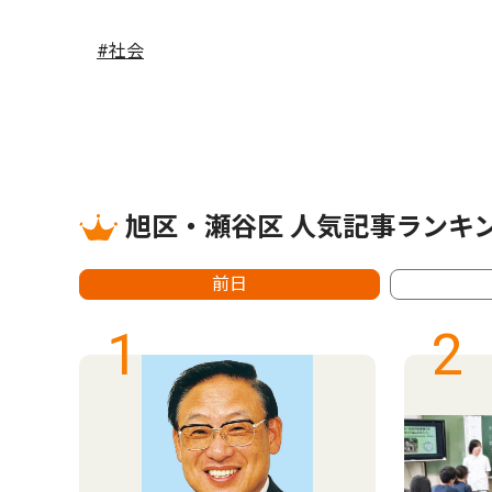
#社会
旭区・瀬谷区 人気記事ランキ
前日
1
2