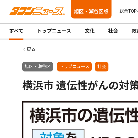
旭区・瀬谷区版
総合TOP
すべて
トップニュース
文化
社会
教
戻る
旭区・瀬谷区
トップニュース
社会
横浜市 遺伝性がんの対