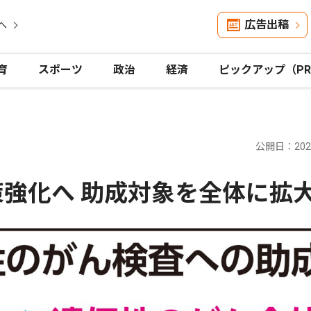
広告出稿
へ
育
スポーツ
政治
経済
ピックアップ（P
公開日：2026
策強化へ 助成対象を全体に拡