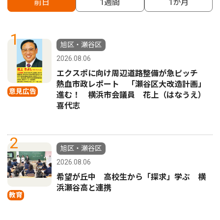
前日
1週間
1か月
1
旭区・瀬谷区
2026.08.06
エクスポに向け周辺道路整備が急ピッチ
熱血市政レポート 「瀬谷区大改造計画」
意見広告
進む！ 横浜市会議員 花上（はなうえ）
喜代志
2
旭区・瀬谷区
2026.08.06
希望が丘中 高校生から「探求」学ぶ 横
浜瀬谷高と連携
教育