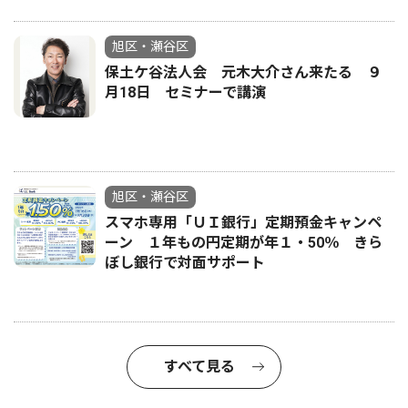
旭区・瀬谷区
保土ケ谷法人会 元木大介さん来たる ９
月18日 セミナーで講演
旭区・瀬谷区
スマホ専用「ＵＩ銀行」定期預金キャンペ
ーン １年もの円定期が年１・50％ きら
ぼし銀行で対面サポート
すべて見る