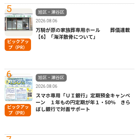
5
旭区・瀬谷区
2026.08.06
万騎が原の家族葬専用ホール 葬儀連載
【6】「海洋散骨について」
ピックアッ
プ（PR）
6
旭区・瀬谷区
2026.08.06
スマホ専用「ＵＩ銀行」定期預金キャンペ
ーン １年もの円定期が年１・50％ きら
ピックアッ
ぼし銀行で対面サポート
プ（PR）