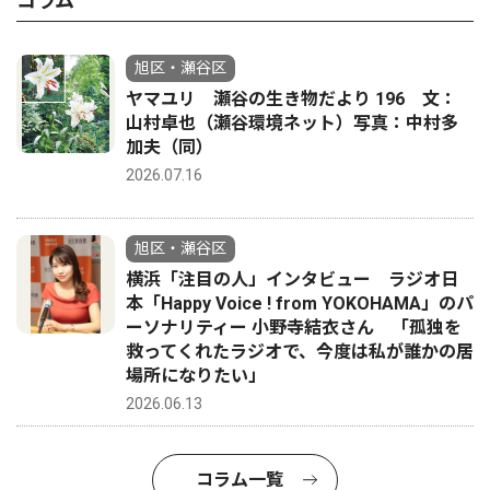
コラム
旭区・瀬谷区
ヤマユリ 瀬谷の生き物だより 196 文：
山村卓也（瀬谷環境ネット）写真：中村多
加夫（同）
2026.07.16
旭区・瀬谷区
横浜「注目の人」インタビュー ラジオ日
本「Happy Voice ! from YOKOHAMA」のパ
ーソナリティー 小野寺結衣さん 「孤独を
救ってくれたラジオで、今度は私が誰かの居
場所になりたい」
2026.06.13
コラム一覧