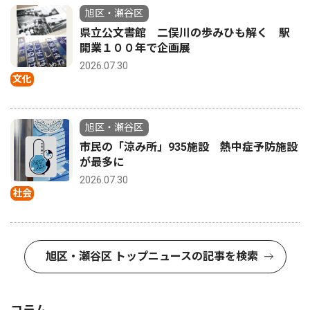
旭区・瀬谷区
県立公文書館 二俣川の歩みひも解く 駅
開業１００年で企画展
2026.07.30
文化
旭区・瀬谷区
市民の「涼み所」935施設 熱中症予防施設
が最多に
2026.07.30
社会
旭区・瀬谷区 トップニュースの記事を検索