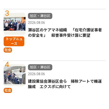
3
旭区・瀬谷区
2026.08.06
瀬谷区のケアマネ組織 「在宅介護従事者
の安全を」 殺害事件受け国に要望
トップニュ
ース
社会
4
旭区・瀬谷区
2026.08.06
建設業協会瀬谷区会ら 掃除アートで機運
醸成 エクスポに向けて
社会