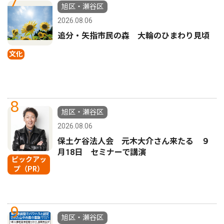
7
旭区・瀬谷区
2026.08.06
追分・矢指市民の森 大輪のひまわり見頃
文化
8
旭区・瀬谷区
2026.08.06
保土ケ谷法人会 元木大介さん来たる ９
月18日 セミナーで講演
ピックアッ
プ（PR）
9
旭区・瀬谷区