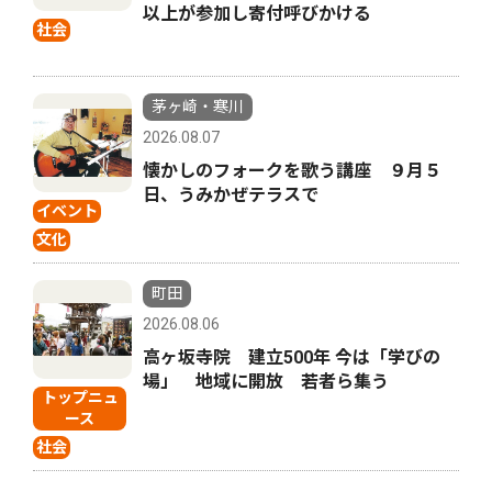
以上が参加し寄付呼びかける
社会
茅ヶ崎・寒川
2026.08.07
懐かしのフォークを歌う講座 ９月５
日、うみかぜテラスで
イベント
文化
町田
2026.08.06
高ヶ坂寺院 建立500年 今は「学びの
場」 地域に開放 若者ら集う
トップニュ
ース
社会