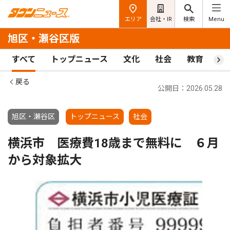
エリア
会社・IR
検索
Menu
旭区・瀬谷区版
すべて
トップニュース
文化
社会
教育
ス
戻る
公開日：2026.05.28
旭区・瀬谷区
トップニュース
社会
横浜市 医療費18歳まで無料に ６月
から対象拡大