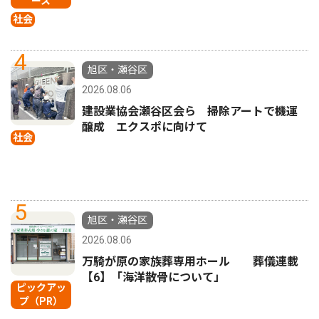
ース
社会
4
旭区・瀬谷区
2026.08.06
建設業協会瀬谷区会ら 掃除アートで機運
醸成 エクスポに向けて
社会
5
旭区・瀬谷区
2026.08.06
万騎が原の家族葬専用ホール 葬儀連載
【6】「海洋散骨について」
ピックアッ
プ（PR）