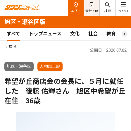
エリア
会社・IR
検索
Menu
旭区・瀬谷区版
すべて
トップニュース
文化
社会
教育
ス
戻る
公開日：2026.07.02
旭区・瀬谷区
人物風土記
希望が丘商店会の会長に、５月に就任
した 後藤 佑輝さん 旭区中希望が丘
在住 36歳