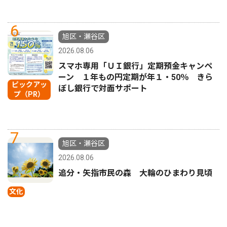
6
旭区・瀬谷区
2026.08.06
スマホ専用「ＵＩ銀行」定期預金キャンペ
ーン １年もの円定期が年１・50％ きら
ピックアッ
ぼし銀行で対面サポート
プ（PR）
7
旭区・瀬谷区
2026.08.06
追分・矢指市民の森 大輪のひまわり見頃
文化