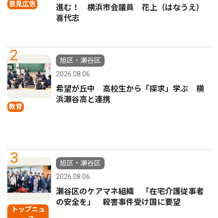
意見広告
進む！ 横浜市会議員 花上（はなうえ）
喜代志
2
旭区・瀬谷区
2026.08.06
希望が丘中 高校生から「探求」学ぶ 横
浜瀬谷高と連携
教育
3
旭区・瀬谷区
2026.08.06
瀬谷区のケアマネ組織 「在宅介護従事者
の安全を」 殺害事件受け国に要望
トップニュ