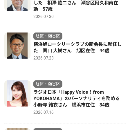
した 相澤 隆二さん 瀬谷区阿久和南在
勤 57歳
2026.07.30
旭区・瀬谷区
横浜旭ロータリークラブの新会長に就任し
た 関口 大樹さん 旭区在住 44歳
2026.07.23
旭区・瀬谷区
ラジオ日本「Happy Voice！from
YOKOHAMA」のパーソナリティを務める
小野寺 結衣さん 横浜市在住 34歳
2026.07.16