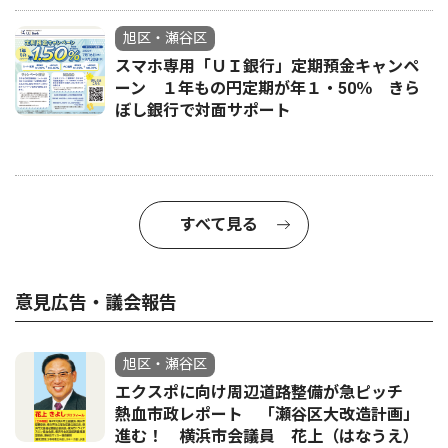
旭区・瀬谷区
スマホ専用「ＵＩ銀行」定期預金キャンペ
ーン １年もの円定期が年１・50％ きら
ぼし銀行で対面サポート
すべて見る
意見広告・議会報告
旭区・瀬谷区
エクスポに向け周辺道路整備が急ピッチ
熱血市政レポート 「瀬谷区大改造計画」
進む！ 横浜市会議員 花上（はなうえ）