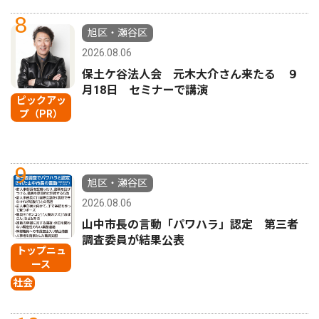
8
旭区・瀬谷区
2026.08.06
保土ケ谷法人会 元木大介さん来たる ９
月18日 セミナーで講演
ピックアッ
プ（PR）
9
旭区・瀬谷区
2026.08.06
山中市長の言動「パワハラ」認定 第三者
調査委員が結果公表
トップニュ
ース
社会