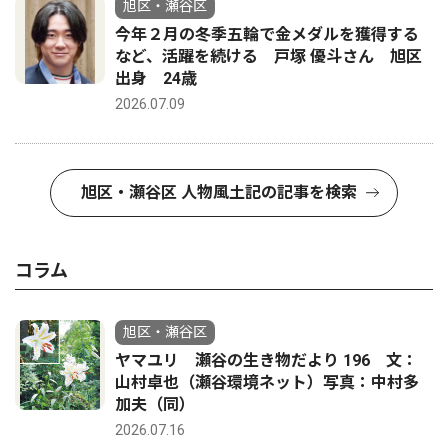
旭区・瀬谷区
今年２月の冬季五輪で金メダルを獲得する
など、活躍を続ける 戸塚 優斗さん 旭区
出身 24歳
2026.07.09
旭区・瀬谷区 人物風土記の記事を検索
コラム
旭区・瀬谷区
ヤマユリ 瀬谷の生き物だより 196 文：
山村卓也（瀬谷環境ネット）写真：中村多
加夫（同）
2026.07.16