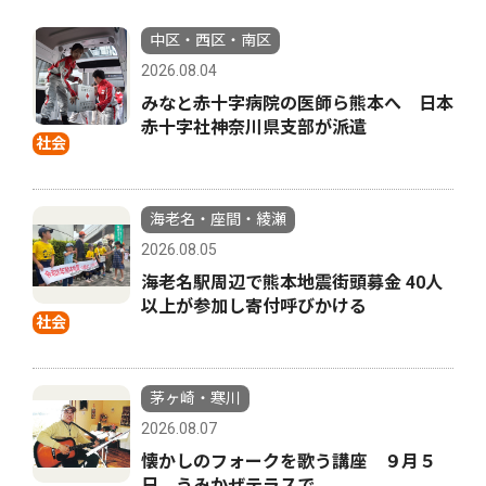
中区・西区・南区
2026.08.04
みなと赤十字病院の医師ら熊本へ 日本
赤十字社神奈川県支部が派遣
社会
海老名・座間・綾瀬
2026.08.05
海老名駅周辺で熊本地震街頭募金 40人
以上が参加し寄付呼びかける
社会
茅ヶ崎・寒川
2026.08.07
懐かしのフォークを歌う講座 ９月５
日、うみかぜテラスで