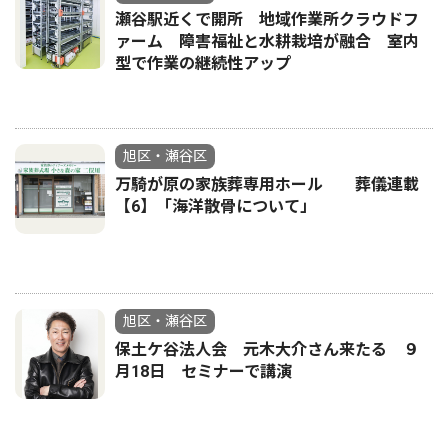
瀬谷駅近くで開所 地域作業所クラウドフ
ァーム 障害福祉と水耕栽培が融合 室内
型で作業の継続性アップ
旭区・瀬谷区
万騎が原の家族葬専用ホール 葬儀連載
【6】「海洋散骨について」
旭区・瀬谷区
保土ケ谷法人会 元木大介さん来たる ９
月18日 セミナーで講演