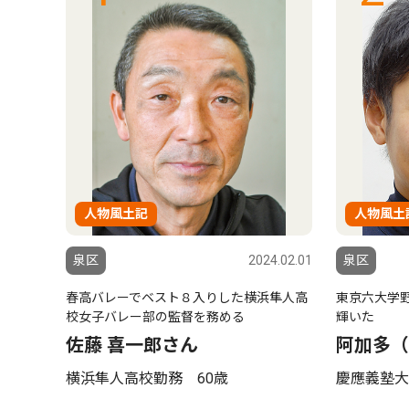
人物風土記
人物風土
泉区
2024.02.01
泉区
春高バレーでベスト８入りした横浜隼人高
東京六大学
校女子バレー部の監督を務める
輝いた
佐藤 喜一郎さん
阿加多（
横浜隼人高校勤務 60歳
慶應義塾大