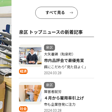
すべて見る
泉区 トップニュースの新着記事
泉区
大矢養鶏（和泉町）
市内品評会で最優秀賞
餌にこだわり｢見た目よく｣
経済
2024.03.28
泉区
障害者就労
４月から雇用率引上げ
市も企業啓発に注力
社会
2024.03.28