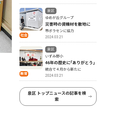
泉区
ゆめが丘グループ
災害時の資機材を敷地に
市ボラセンに協力
社会
2024.03.21
泉区
いずみ野小
46年の歴史に｢ありがとう｣
服を一
統合で４月から新たに
教育
2024.03.21
泉区 トップニュースの記事を検
索