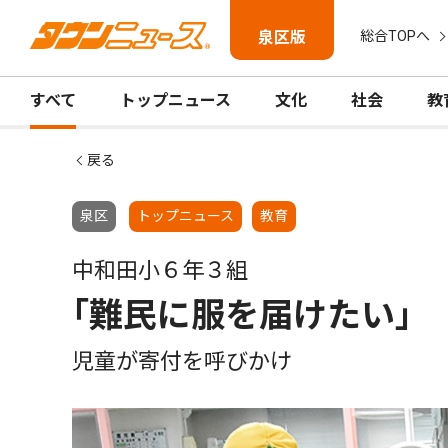
泉区版
総合TOPへ
すべて
トップニュース
文化
社会
教
戻る
泉区
トップニュース
教育
中和田小６年３組
｢難民に服を届けたい｣
児童が寄付を呼びかけ