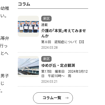
コラム
の幼稚
たい。
泉区
連載
介護の｢本質｣考えてみませ
んか
高等弁
第８回 認知症について【3】
行っ
2024.03.28
もとへ
泉区
ゆめが丘・定点観測
第17回 撮影日 2024年3月12
た男子
日 午前10時〜 雨
2024.03.21
感じ
す。
コラム一覧