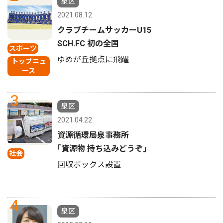
泉区
2021.08.12
クラブチームサッカーU15
SCH.FC 初の全国
スポーツ
ゆめが丘拠点に飛躍
トップニュ
ース
3
泉区
2021.04.22
資源循環局泉事務所
｢資源物 持ち込みどうぞ｣
社会
回収ボックス設置
4
泉区