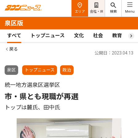
エリア
会社・IR
検索
Menu
泉区版
すべて
トップニュース
文化
社会
教育
ス
戻る
公開日：2023.04.13
泉区
トップニュース
政治
統一地方選泉区選挙区
市・県とも現職が再選
トップは麓氏、田中氏