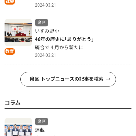
社会
2024.03.21
泉区
いずみ野小
46年の歴史に｢ありがとう｣
統合で４月から新たに
教育
2024.03.21
泉区 トップニュースの記事を検索
コラム
泉区
連載