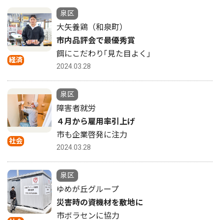
泉区
大矢養鶏（和泉町）
市内品評会で最優秀賞
餌にこだわり｢見た目よく｣
経済
2024.03.28
泉区
障害者就労
４月から雇用率引上げ
市も企業啓発に注力
社会
2024.03.28
泉区
ゆめが丘グループ
災害時の資機材を敷地に
市ボラセンに協力