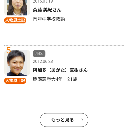
2015.03.19
斎藤 美紀さん
岡津中学校教諭
人物風土記
5
泉区
2012.06.28
阿加多（あがた）直樹さん
慶應義塾大4年 21歳
人物風土記
もっと見る