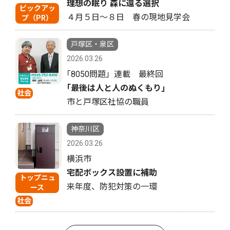
理想の眠り 森に還る選択
ピックアッ
４月５日〜８日 春の現地見学会
プ（PR）
戸塚区・泉区
2026.03.26
｢8050問題」連載 最終回
｢最後は人と人のぬくもり｣
社会
市と戸塚区社協の職員
神奈川区
2026.03.26
横浜市
宅配ボックス設置に補助
トップニュ
来年度、防犯対策の一環
ース
社会