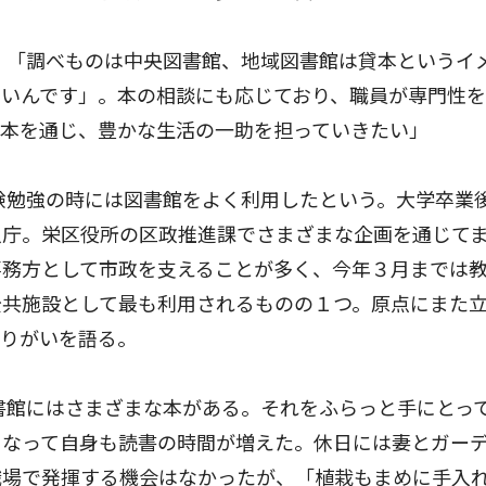
。「調べものは中央図書館、地域図書館は貸本というイ
ないんです」。本の相談にも応じており、職員が専門性
「本を通じ、豊かな生活の一助を担っていきたい」
験勉強の時には図書館をよく利用したという。大学卒業
入庁。栄区役所の区政推進課でさまざまな企画を通じて
事務方として市政を支えることが多く、今年３月までは
公共施設として最も利用されるものの１つ。原点にまた
やりがいを語る。
書館にはさまざまな本がある。それをふらっと手にとっ
になって自身も読書の時間が増えた。休日には妻とガー
職場で発揮する機会はなかったが、「植栽もまめに手入