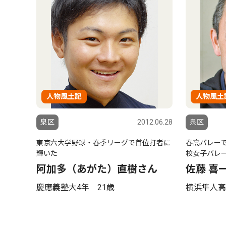
人物風土記
人物風土
泉区
2012.06.28
泉区
東京六大学野球・春季リーグで首位打者に
春高バレー
輝いた
校女子バレ
阿加多（あがた）直樹さん
佐藤 喜
慶應義塾大4年 21歳
横浜隼人高