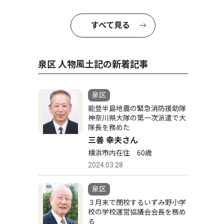
すべて見る
泉区 人物風土記の新着記事
泉区
能登半島地震の緊急消防援助隊
神奈川県大隊の第一次派遣で大
隊長を務めた
三善 幸夫さん
横浜市内在住 60歳
2024.03.28
泉区
３月末で閉校するいずみ野小学
校の学校運営協議会会長を務め
る