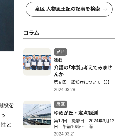
泉区 人物風土記の記事を検索
コラム
泉区
連載
介護の｢本質｣考えてみませ
んか
第８回 認知症について【3】
2024.03.28
泉区
開設を
ゆめが丘・定点観測
だっ
第17回 撮影日 2024年3月12
便性と
日 午前10時〜 雨
2024.03.21