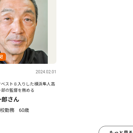
記
2024.02.01
でベスト８入りした横浜隼人高
ー部の監督を務める
一郎さん
校勤務 60歳
もっと見る