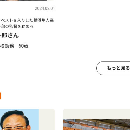
2024.02.01
でベスト８入りした横浜隼人高
ー部の監督を務める
一郎さん
校勤務 60歳
もっと見る