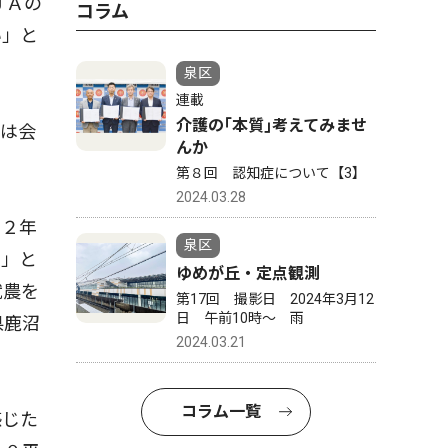
ＪＡの
コラム
い」と
泉区
連載
介護の｢本質｣考えてみませ
間は会
んか
第８回 認知症について【3】
2024.03.28
、２年
泉区
い」と
ゆめが丘・定点観測
就農を
第17回 撮影日 2024年3月12
日 午前10時〜 雨
県鹿沼
2024.03.21
コラム一覧
感じた