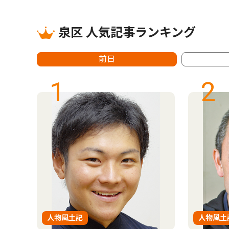
泉区 人気記事ランキング
前日
1
2
人物風土記
人物風土