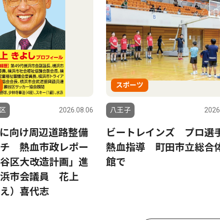
スポーツ
区
2026.08.06
八王子
2026
に向け周辺道路整備
ビートレインズ プロ選
チ 熱血市政レポー
熱血指導 町田市立総合
谷区大改造計画」進
館で
浜市会議員 花上
え）喜代志