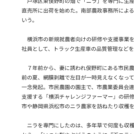
戸塚区東俣野町の畑で「ニラ」を専門に生産
直売所に出荷を始めた。南部農政事務所によ
いう。
横浜市の新規就農者向けの研修や支援事業を活
社員として、トラック生産車の品質管理などを
７年前から、妻に誘われ俣野町にある市民農
前の夏、網膜剥離で左目が一時見えなくなっ
一念発起。市民農園の園主で、市農業委員会
支援する「横浜チャレンジファーマー」の研
市や静岡県浜松市のニラ農家を訪ねたり収穫
ニラを専門にしたのは、多年草で何度も収穫