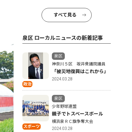
すべて見る
泉区 ローカルニュースの新着記事
泉区
神奈川５区 坂井衆議院議員
「被災地復興はこれから」
2024.03.28
政治
泉区
少年野球連盟
親子でトスベースボール
横浜泉ＲＣ旗争奪大会
スポーツ
2024.03.28