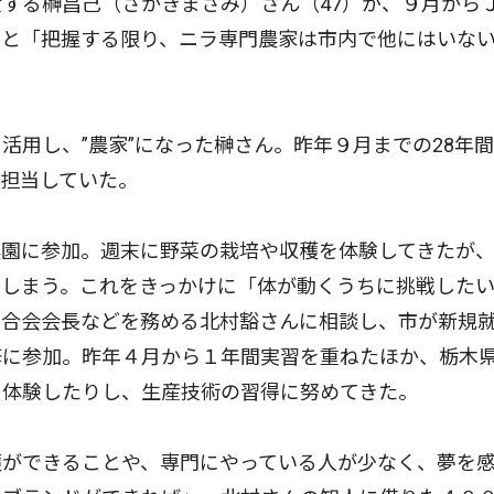
する榊昌己（さかきまさみ）さん（47）が、９月から
ると「把握する限り、ニラ専門農家は市内で他にはいな
用し、”農家”になった榊さん。昨年９月までの28年
担当していた。
園に参加。週末に野菜の栽培や収穫を体験してきたが
てしまう。これをきっかけに「体が動くうちに挑戦した
連合会会長などを務める北村豁さんに相談し、市が新規
修に参加。昨年４月から１年間実習を重ねたほか、栃木
を体験したりし、生産技術の習得に努めてきた。
ができることや、専門にやっている人が少なく、夢を