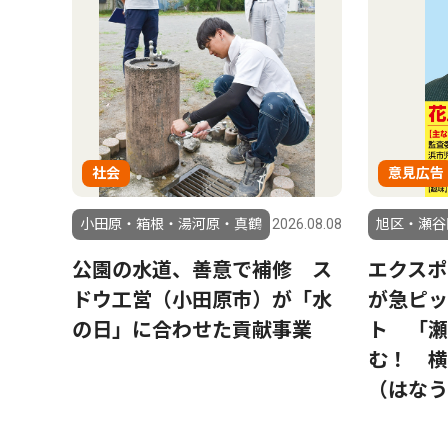
社会
意見広告
小田原・箱根・湯河原・真鶴
2026.08.08
旭区・瀬谷
公園の水道、善意で補修 ス
エクスポ
ドウ工営（小田原市）が「水
が急ピッ
の日」に合わせた貢献事業
ト 「瀬
む！ 横
（はなう