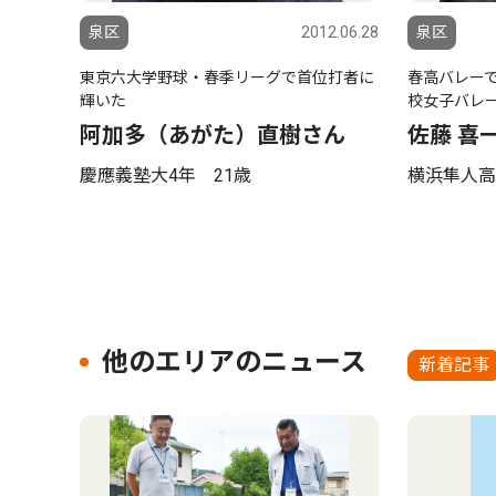
泉区
2012.06.28
泉区
東京六大学野球・春季リーグで首位打者に
春高バレー
輝いた
校女子バレ
阿加多（あがた）直樹さん
佐藤 喜
慶應義塾大4年 21歳
横浜隼人高
他のエリアのニュース
新着記事