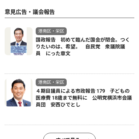
意見広告・議会報告
港南区・栄区
国政報告 初めて臨んだ国会が閉会。つく
りたいのは、希望。 自民党 衆議院議
員 にった章文
港南区・栄区
４期目議員による市政報告 179 子どもの
医療費 18歳まで無料に 公明党横浜市会議
員団 安西ひでとし