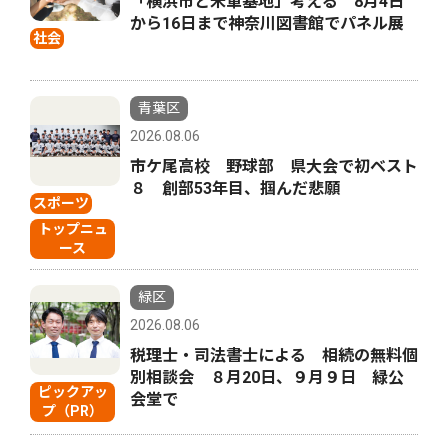
「横浜市と米軍基地」考える 8月4日
から16日まで神奈川図書館でパネル展
社会
青葉区
2026.08.06
市ケ尾高校 野球部 県大会で初ベスト
８ 創部53年目、掴んだ悲願
スポーツ
トップニュ
ース
緑区
2026.08.06
税理士・司法書士による 相続の無料個
別相談会 ８月20日、９月９日 緑公
ピックアッ
会堂で
プ（PR）