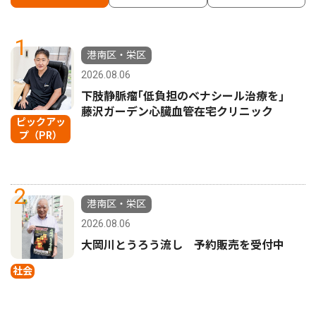
1
港南区・栄区
2026.08.06
下肢静脈瘤｢低負担のベナシール治療を｣
藤沢ガーデン心臓血管在宅クリニック
ピックアッ
プ（PR）
2
港南区・栄区
2026.08.06
大岡川とうろう流し 予約販売を受付中
社会