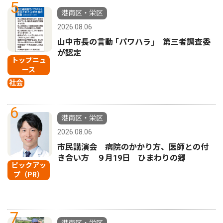
5
港南区・栄区
2026.08.06
山中市長の言動 ｢パワハラ｣ 第三者調査委
が認定
トップニュ
ース
社会
6
港南区・栄区
2026.08.06
市民講演会 病院のかかり方、医師との付
き合い方 ９月19日 ひまわりの郷
ピックアッ
プ（PR）
7