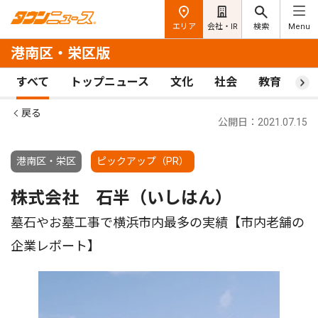
エリア
会社・IR
検索
Menu
港南区・栄区版
すべて
トップニュース
文化
社会
教育
ス
戻る
公開日：2021.07.15
港南区・栄区
ピックアップ（PR）
株式会社 石半（いしはん）
墓石やお墓工事で横浜市内最多の実績【市内老舗の
企業レポート】