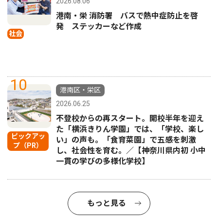
2026.08.06
港南・栄 消防署 バスで熱中症防止を啓
発 ステッカーなど作成
社会
10
港南区・栄区
2026.06.25
不登校からの再スタート。開校半年を迎え
た「横浜きりん学園」では、「学校、楽し
ピックアッ
い」の声も。「食育菜園」で五感を刺激
プ（PR）
し、社会性を育む。／【神奈川県内初 小中
一貫の学びの多様化学校】
もっと見る