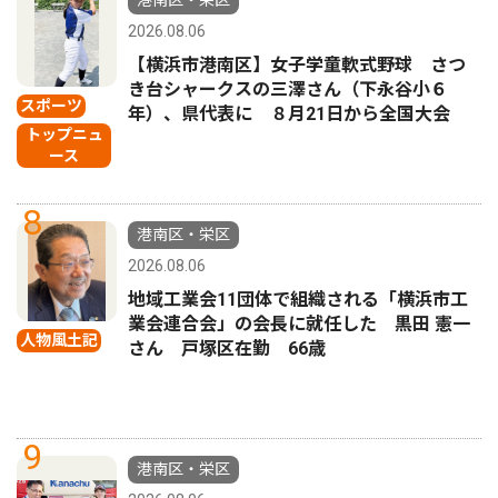
港南区・栄区
2026.08.06
【横浜市港南区】女子学童軟式野球 さつ
き台シャークスの三澤さん（下永谷小６
スポーツ
年）、県代表に ８月21日から全国大会
トップニュ
ース
8
港南区・栄区
2026.08.06
地域工業会11団体で組織される「横浜市工
業会連合会」の会長に就任した 黒田 憲一
人物風土記
さん 戸塚区在勤 66歳
9
港南区・栄区