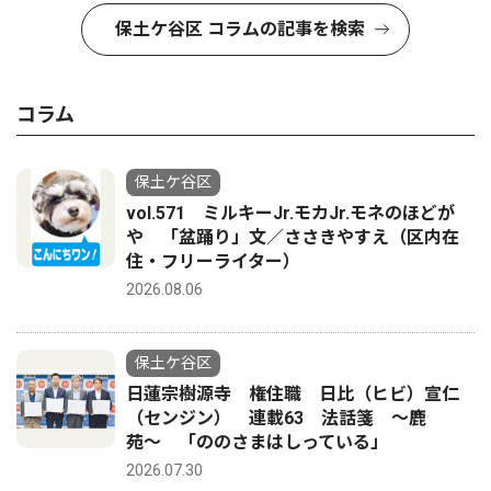
保土ケ谷区 コラムの記事を検索
コラム
保土ケ谷区
vol.571 ミルキーJr.モカJr.モネのほどが
や 「盆踊り」文／ささきやすえ（区内在
住・フリーライター）
2026.08.06
保土ケ谷区
日蓮宗樹源寺 権住職 日比（ヒビ）宣仁
（センジン） 連載63 法話箋 〜鹿
苑〜 「ののさまはしっている」
2026.07.30