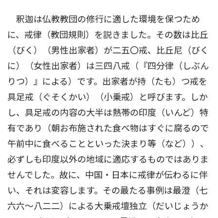
釈迦は仏教教団の修行に適した環境を保つため
に、戒律（教団規則）を説きました。その数は比丘
（びく）（男性出家者）が二五〇戒、比丘尼（びく
に）（女性出家者）は三四八戒（『四分律（しぶん
りつ）』による）です。出家者が持（たも）つ戒を
具足戒（ぐそくかい）（小乗戒）と呼びます。しか
し、具足戒の内容の大半は熱帯の印度（いんど）特
有であり（朝お布施された食べ物はすぐに腐るので
午前中に食べることといった決まり等（など））、
必ずしも印度以外の地域に適応するものではありま
せんでした。故に、中国・日本に戒律が伝わるに伴
い、それは変容します。その最たる事例は最澄（七
六六〜八二二）による大乗戒壇独立（だいじょうか