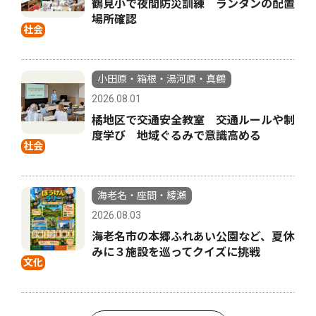
鶴見小で夜間防災訓練 ランタンの配置
場所確認
社会
小田原・箱根・湯河原・真鶴
2026.08.01
橘地区で交通安全教室 交通ルールや制
度学び 地域ぐるみで意識高める
社会
海老名・座間・綾瀬
2026.08.03
海老名市の本郷ふれあい公園など、夏休
みに３施設を巡ってクイズに挑戦
文化