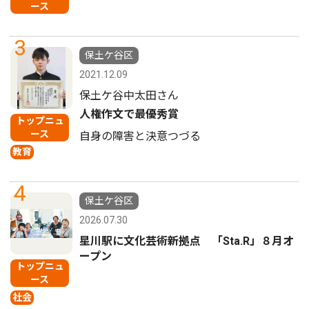
ース
3
保土ケ谷区
2021.12.09
保土ケ谷中太田さん
人権作文で最優秀賞
トップニュ
ース
自身の障害と決意つづる
教育
4
保土ケ谷区
2026.07.30
星川駅に文化芸術新拠点 「Sta.R」８月オ
ープン
トップニュ
ース
社会