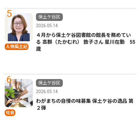
5
保土ケ谷区
2026.05.14
４月から保土ケ谷図書館の館長を務めてい
る 高群（たかむれ） 敦子さん 星川在勤 55
人物風土記
歳
6
保土ケ谷区
2026.05.14
わがまちの自慢の味募集 保土ケ谷の逸品 第
２弾
社会