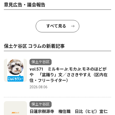
意見広告・議会報告
すべて見る
保土ケ谷区 コラムの新着記事
保土ケ谷区
vol.571 ミルキーJr.モカJr.モネのほどが
や 「盆踊り」文／ささきやすえ（区内在
住・フリーライター）
2026.08.06
保土ケ谷区
日蓮宗樹源寺 権住職 日比（ヒビ）宣仁