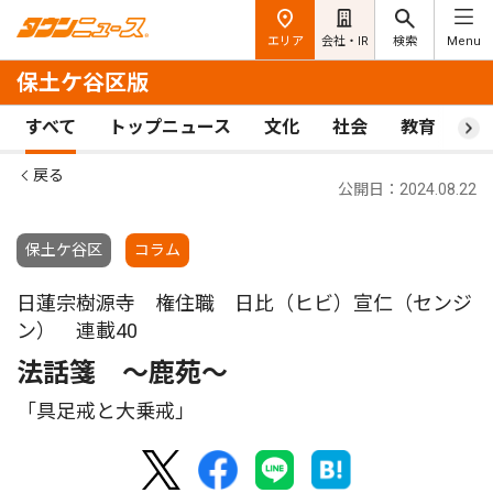
エリア
会社・IR
検索
Menu
保土ケ谷区版
すべて
トップニュース
文化
社会
教育
ス
戻る
公開日：2024.08.22
保土ケ谷区
コラム
日蓮宗樹源寺 権住職 日比（ヒビ）宣仁（センジ
ン） 連載40
法話箋 〜鹿苑〜
「具足戒と大乗戒」