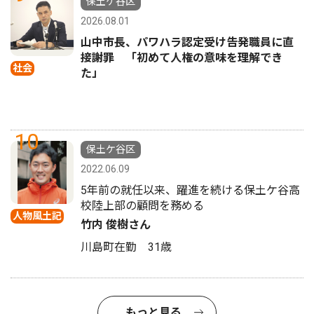
保土ケ谷区
2026.08.01
山中市長、パワハラ認定受け告発職員に直
接謝罪 「初めて人権の意味を理解でき
社会
た」
10
保土ケ谷区
2022.06.09
5年前の就任以来、躍進を続ける保土ケ谷高
校陸上部の顧問を務める
人物風土記
竹内 俊樹さん
川島町在勤 31歳
もっと見る