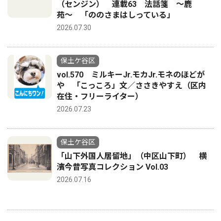
（センジン） 連載63 法話箋 〜鹿
苑〜 「ののさまはしっている」
2026.07.30
保土ケ谷区
vol.570 ミルキーJr.モカJr.モネのほどが
や 「こっころ」文／ささきやすえ（区内
在住・フリーライター）
2026.07.23
保土ケ谷区
「山下外国人居留地」（中区山下町） 横
濱今昔写真コレクション Vol.03
2026.07.16