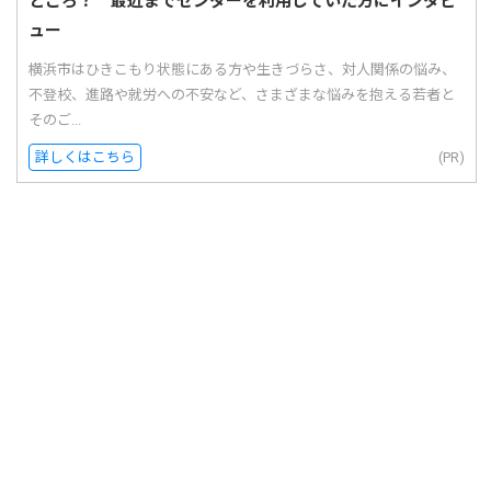
ところ？ 最近までセンターを利用していた方にインタビ
ュー
横浜市はひきこもり状態にある方や生きづらさ、対人関係の悩み、
不登校、進路や就労への不安など、さまざまな悩みを抱える若者と
そのご...
詳しくはこちら
(PR)