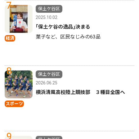
7
保土ケ谷区
2025.10.02
｢保土ケ谷の逸品｣決まる
菓子など、区民なじみの63品
経済
8
保土ケ谷区
2026.06.25
横浜清風高校陸上競技部 ３種目全国へ
スポーツ
9