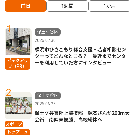
前日
1週間
1か月
1
保土ケ谷区
2026.07.30
横浜市ひきこもり総合支援・若者相談セン
ターってどんなところ？ 最近までセンタ
ピックアッ
ーを利用していた方にインタビュー
プ（PR）
2
保土ケ谷区
2026.06.25
保土ケ谷高陸上競技部 塚本さんが200ｍ大
会新 南関東優勝、高校総体へ
スポーツ
トップニュ