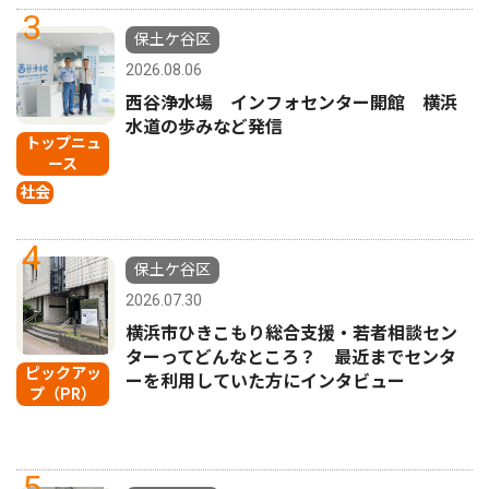
3
保土ケ谷区
2026.08.06
西谷浄水場 インフォセンター開館 横浜
水道の歩みなど発信
トップニュ
ース
社会
4
保土ケ谷区
2026.07.30
横浜市ひきこもり総合支援・若者相談セン
ターってどんなところ？ 最近までセンタ
ピックアッ
ーを利用していた方にインタビュー
プ（PR）
5