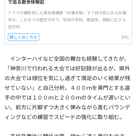
で巡る散歩体験記
ドラマの撮影地にも東急東横線「妙蓮寺駅」すぐ目の前にある妙蓮
寺は、これまでの歴史の中で、地域の学校、商店街、周囲に広がる
住宅地...
詳しくはこちら
(PR)
インターハイなど全国の舞台も経験してきたが、
「神奈川で行われる大会では好記録が出るが、県外
の大会では順位を気にし過ぎて満足のいく結果が残
せていない」と自己分析。４００ｍを専門とする選
手の中では１００ｍと２００ｍのタイムが遅いとい
い、前方に片脚ずつ大きく弾みながら進むバウンデ
ィングなどの練習でスピードの強化に取り組む。