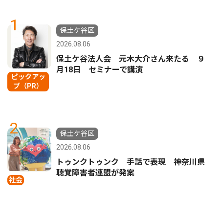
1
保土ケ谷区
2026.08.06
保土ケ谷法人会 元木大介さん来たる ９
月18日 セミナーで講演
ピックアッ
プ（PR）
2
保土ケ谷区
2026.08.06
トゥンクトゥンク 手話で表現 神奈川県
聴覚障害者連盟が発案
社会