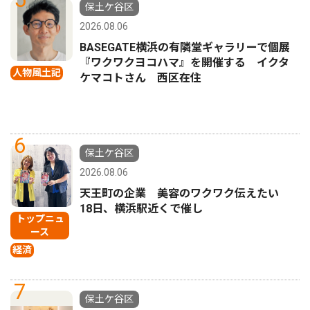
保土ケ谷区
2026.08.06
BASEGATE横浜の有隣堂ギャラリーで個展
『ワクワクヨコハマ』を開催する イクタ
人物風土記
ケマコトさん 西区在住
6
保土ケ谷区
2026.08.06
天王町の企業 美容のワクワク伝えたい
18日、横浜駅近くで催し
トップニュ
ース
経済
7
保土ケ谷区