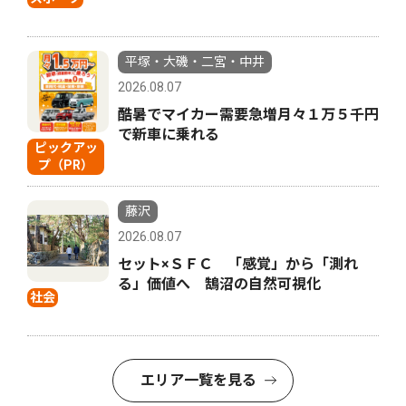
平塚・大磯・二宮・中井
2026.08.07
酷暑でマイカー需要急増月々１万５千円
で新車に乗れる
ピックアッ
プ（PR）
藤沢
2026.08.07
セット×ＳＦＣ 「感覚」から「測れ
る」価値へ 鵠沼の自然可視化
社会
エリア一覧を見る