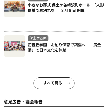
小さなお葬式 保土ケ谷峰沢町ホール ｢人形
供養でお別れを｣ ８月９日 開催
保土ケ谷区
初音丘学園 お泊り保育で銭湯へ 「黄金
湯」で日本文化を体験
すべて見る
意見広告・議会報告