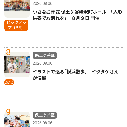
2026.08.06
小さなお葬式 保土ケ谷峰沢町ホール ｢人形
供養でお別れを｣ ８月９日 開催
ピックアッ
プ（PR）
8
保土ケ谷区
2026.08.06
イラストで巡る｢横浜散歩｣ イクタケさん
が個展
文化
9
保土ケ谷区
2026.08.06