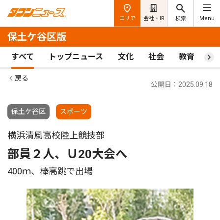
エリア
会社・IR
検索
Menu
保土ケ谷区版
すべて
トップニュース
文化
社会
教育
ス
戻る
公開日：2025.09.18
保土ケ谷区
スポーツ
横浜清風高校陸上競技部
部員２人、Ｕ20大会へ
400ｍ、棒高跳で出場