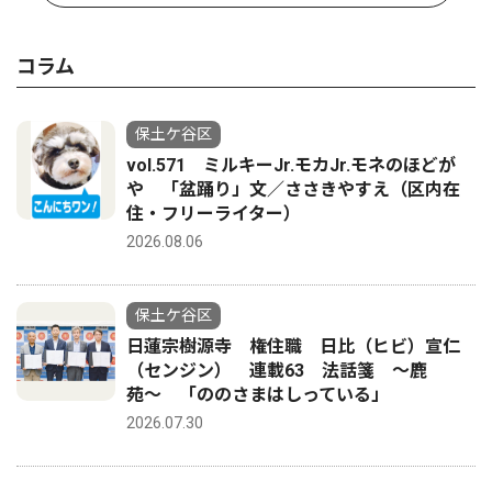
コラム
保土ケ谷区
vol.571 ミルキーJr.モカJr.モネのほどが
や 「盆踊り」文／ささきやすえ（区内在
住・フリーライター）
2026.08.06
保土ケ谷区
日蓮宗樹源寺 権住職 日比（ヒビ）宣仁
（センジン） 連載63 法話箋 〜鹿
苑〜 「ののさまはしっている」
2026.07.30