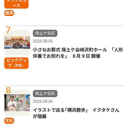
ース
経済
7
保土ケ谷区
2026.08.06
小さなお葬式 保土ケ谷峰沢町ホール ｢人形
供養でお別れを｣ ８月９日 開催
ピックアッ
プ（PR）
8
保土ケ谷区
2026.08.06
イラストで巡る｢横浜散歩｣ イクタケさん
が個展
文化