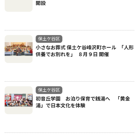
開設
保土ケ谷区
小さなお葬式 保土ケ谷峰沢町ホール ｢人形
供養でお別れを｣ ８月９日 開催
保土ケ谷区
初音丘学園 お泊り保育で銭湯へ 「黄金
湯」で日本文化を体験