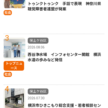
トゥンクトゥンク 手話で表現 神奈川県
聴覚障害者連盟が発案
社会
3
保土ケ谷区
2026.08.06
西谷浄水場 インフォセンター開館 横浜
水道の歩みなど発信
トップニュ
ース
社会
4
保土ケ谷区
2026.07.30
横浜市ひきこもり総合支援・若者相談セン