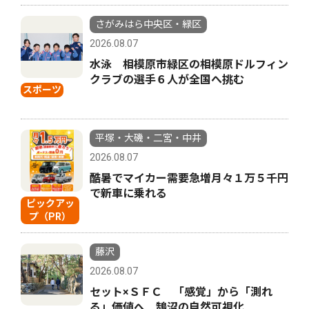
さがみはら中央区・緑区
2026.08.07
水泳 相模原市緑区の相模原ドルフィン
クラブの選手６人が全国へ挑む
スポーツ
平塚・大磯・二宮・中井
2026.08.07
酷暑でマイカー需要急増月々１万５千円
で新車に乗れる
ピックアッ
プ（PR）
藤沢
2026.08.07
セット×ＳＦＣ 「感覚」から「測れ
る」価値へ 鵠沼の自然可視化