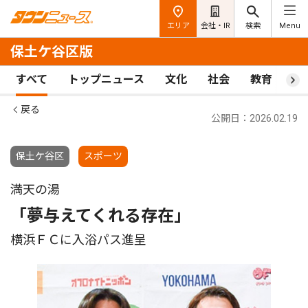
エリア
会社・IR
検索
Menu
保土ケ谷区版
すべて
トップニュース
文化
社会
教育
ス
戻る
公開日：2026.02.19
保土ケ谷区
スポーツ
満天の湯
「夢与えてくれる存在」
横浜ＦＣに入浴パス進呈