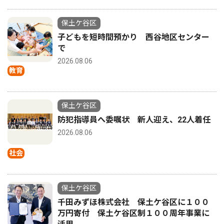
保土ケ谷区
子どもを短時間預かり 西谷地区センター
で
2026.08.06
教育
保土ケ谷区
防犯指導員へ委嘱状 新人迎え、22人着任
2026.08.06
社会
保土ケ谷区
千田みずほ株式会社 保土ケ谷区に１００
万円寄付 保土ケ谷区制１００周年事業に