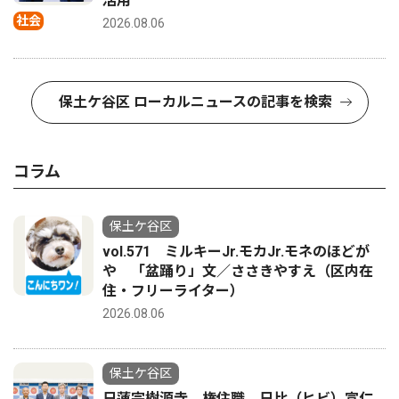
活用
社会
2026.08.06
保土ケ谷区 ローカルニュースの記事を検索
コラム
保土ケ谷区
vol.571 ミルキーJr.モカJr.モネのほどが
や 「盆踊り」文／ささきやすえ（区内在
住・フリーライター）
2026.08.06
保土ケ谷区
日蓮宗樹源寺 権住職 日比（ヒビ）宣仁