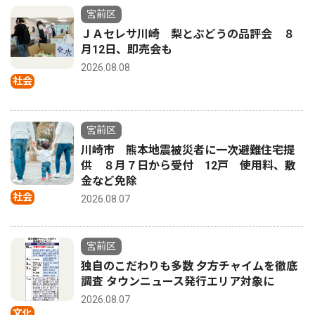
宮前区
ＪＡセレサ川崎 梨とぶどうの品評会 ８
月12日、即売会も
2026.08.08
社会
宮前区
川崎市 熊本地震被災者に一次避難住宅提
供 ８月７日から受付 12戸 使用料、敷
金など免除
社会
2026.08.07
宮前区
独自のこだわりも多数 夕方チャイムを徹底
調査 タウンニュース発行エリア対象に
2026.08.07
文化