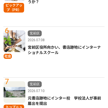
うか？
ピックアッ
プ（PR）
6
宮前区
2026.07.08
宮前区役所向かい、書店跡地にインターナ
ショナルスクール
社会
7
宮前区
2026.07.10
元書店跡地にインター校 学校法人が事前
届出を提出
トップニュ