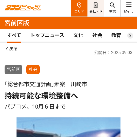
エリア
会社・IR
検索
Menu
宮前区版
すべて
トップニュース
文化
社会
教育
ス
戻る
公開日：2025.09.03
宮前区
社会
｢総合都市交通計画｣素案 川崎市
持続可能な環境整備へ
パブコメ、10月６日まで