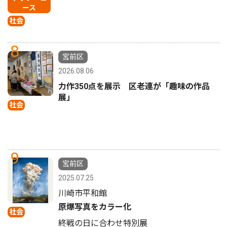
ース
社会
8
宮前区
2026.08.06
力作350点を展示 区老連が「趣味の作品
展」
社会
9
宮前区
2025.07.25
川崎市平和館
原爆写真をカラー化
社会
終戦の日に合わせ特別展